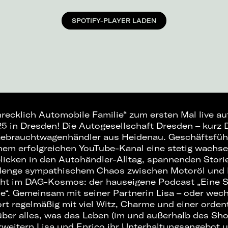
SPOTIFY-PLAYER LADEN
recklich Automobile Familie“ zum ersten Mal live au
5 in Dresden! Die Autogesellschaft Dresden – kurz D
 Gebrauchtwagenhändler aus Heidenau. Geschäftsfüh
inem erfolgreichen YouTube-Kanal eine stetig wach
blicken in den Autohändler-Alltag, spannenden Stor
Menge sympathischem Chaos zwischen Motoröl und 
ght im DAG-Kosmos: der hauseigene Podcast „Eine S
e“. Gemeinsam mit seiner Partnerin Lisa – oder wec
ort regelmäßig mit viel Witz, Charme und einer orden
über alles, was das Leben (im und außerhalb des S
 erweitern Lisa und Enrico ihr Unterhaltungsangebot 