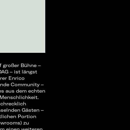
f großer Bühne –
AG – ist längst
rer Enrico
sende Community –
ies aus dem echten
Menschlichkeit.
chrecklich
hselnden Gästen –
tlichen Portion
howrooms) zu
um einen weiteren