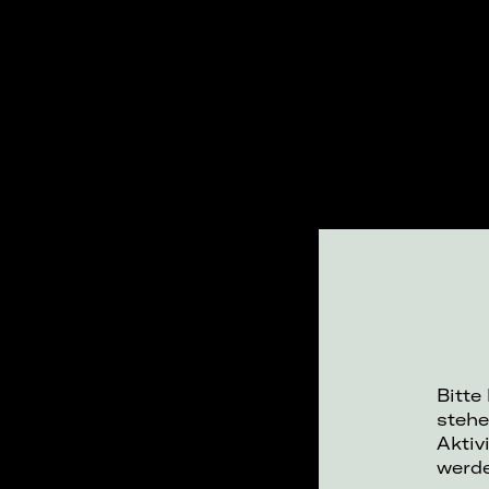
Bitte
stehe
Aktiv
werd