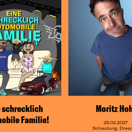
 schrecklich
Moritz Hoh
obile Familie!
25.02.2027
Schauburg, Dres