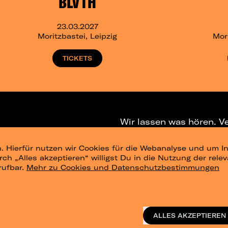
BLVTH
23.03.2027
Moritzbastei, Leipzig
Mori
TICKETS
Wir lassen was hören. V
. Hierfür nutzen wir Cookies für die Webanalyse und um In
NEWSLETTER
T
urch „Alles akzeptieren“ willigst Du in die Nutzung der re
rufbar.
Mehr zu Cookies und Datenschutzbestimmungen
ig
Konzertsommer Petersberg
Alle Städte
Vergangene Shows
o_te
ALLES AKZEPTIEREN