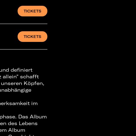
TICKETS
TICKETS
und definiert
allein" schafft
 unseren Köpfen,
 unabhängige
merksamkeit im
nsphase. Das Album
ten des Lebens
 dem Album