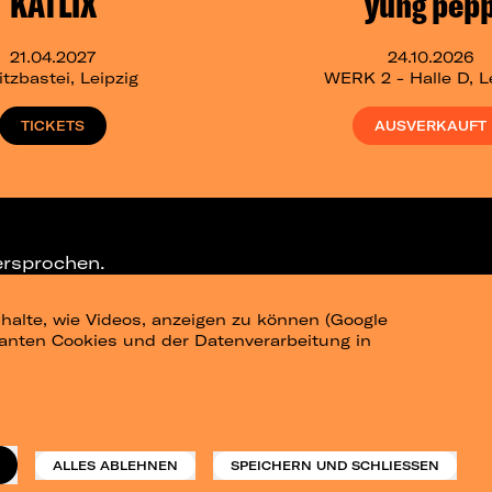
KATLIX
yung pep
21.04.2027
24.10.2026
tzbastei, Leipzig
WERK 2 - Halle D, L
TICKETS
AUSVERKAUFT
ersprochen.
halte, wie Videos, anzeigen zu können (Google
ELEGRAM-CHANNEL
levanten Cookies und der Datenverarbeitung in
am
Datenschutz
Impressum
ALLES ABLEHNEN
SPEICHERN UND SCHLIESSEN