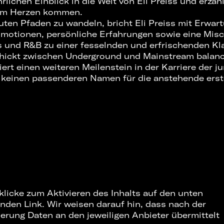
lichen Einblick in die Welt von Eli Preiss und erzä
rem Herzen kommen.
auten Pfaden zu wandeln, bricht Eli Preiss mit Erwa
 Emotionen, persönliche Erfahrungen sowie eine Mis
 und R&B zu einer fesselnden und erfrischenden Kl
chickt zwischen Underground und Mainstream balanci
iert einen weiteren Meilenstein in der Karriere der j
) keinen passenderen Namen für die anstehende ers
 klicke zum Aktivieren des Inhalts auf den unten
nden Link. Wir weisen darauf hin, dass nach der
ierung Daten an den jeweiligen Anbieter übermittelt