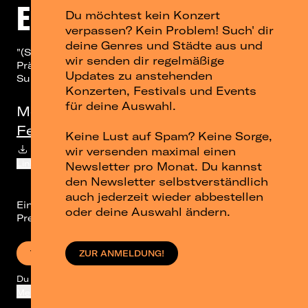
Eli Preiss
Du möchtest kein Konzert
verpassen? Kein Problem! Such' dir
deine Genres und Städte aus und
"(Selbst)bewusst Tour 2026"
wir senden dir regelmäßige
Präsentiert von: DIFFUS & rausgegangen
Updates zu anstehenden
Support: yola
Konzerten, Festivals und Events
für deine Auswahl.
Mo, 02.11.26
Festsaal Kreuzberg, Berlin
Keine Lust auf Spam? Keine Sorge,
Termin-Download in Kalender
wir versenden maximal einen
Link kopieren
Newsletter pro Monat. Du kannst
den Newsletter selbstverständlich
auch jederzeit wieder abbestellen
Einlass: 19:00 / Beginn: 20:00
oder deine Auswahl ändern.
Preis: 36,90 € inkl. Gebühren
TICKETS KAUFEN
ZUR ANMELDUNG!
Du wirst zu Krasser Stoff weitergeleitet.
Mehr dazu