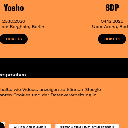
Yosho
SDP
29.10.2026
04.12.2026
 am Berghain, Berlin
Uber Arena, Berl
TICKETS
TICKETS
ersprochen.
halte, wie Videos, anzeigen zu können (Google
ELEGRAM-CHANNEL
levanten Cookies und der Datenverarbeitung in
am
Datenschutz
Impressum
ALLES ABLEHNEN
SPEICHERN UND SCHLIESSEN