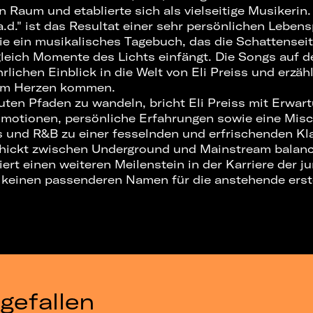
 Raum und etablierte sich als vielseitige Musikerin.
.a.d." ist das Resultat einer sehr persönlichen Lebe
wie ein musikalisches Tagebuch, das die Schattensei
ugleich Momente des Lichts einfängt. Die Songs auf
lichen Einblick in die Welt von Eli Preiss und erzä
rem Herzen kommen.
auten Pfaden zu wandeln, bricht Eli Preiss mit Erwa
 Emotionen, persönliche Erfahrungen sowie eine Mis
 und R&B zu einer fesselnden und erfrischenden Kl
chickt zwischen Underground und Mainstream balanci
iert einen weiteren Meilenstein in der Karriere der j
) keinen passenderen Namen für die anstehende ers
gefallen