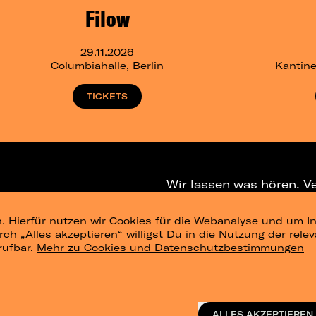
Filow
29.11.2026
Columbiahalle, Berlin
Kantine
TICKETS
Wir lassen was hören. V
. Hierfür nutzen wir Cookies für die Webanalyse und um In
NEWSLETTER
T
urch „Alles akzeptieren“ willigst Du in die Nutzung der re
rufbar.
Mehr zu Cookies und Datenschutzbestimmungen
ig
Konzertsommer Petersberg
Alle Städte
Vergangene Shows
o_te
ALLES AKZEPTIEREN