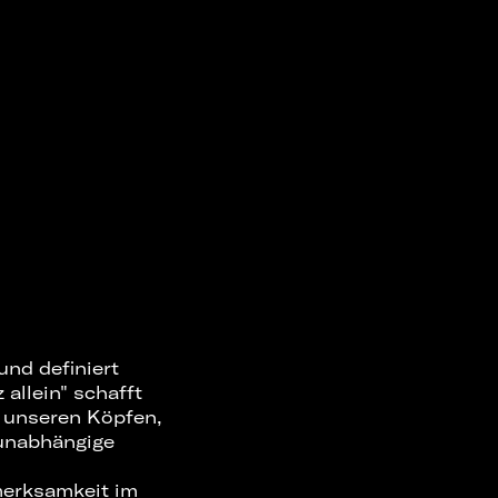
und definiert
allein" schafft
 unseren Köpfen,
 unabhängige
merksamkeit im