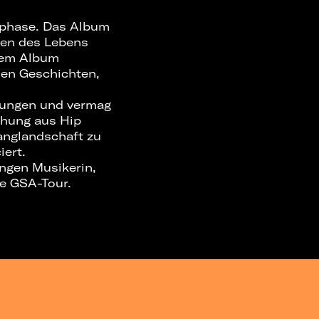
nsphase. Das Album
ten des Lebens
 dem Album
hlen Geschichten,
rtungen und vermag
chung aus Hip
anglandschaft zu
ert.
ungen Musikerin,
te GSA-Tour.