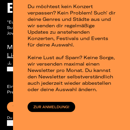
Einar Solberg
Du möchtest kein Konzert
verpassen? Kein Problem! Such' dir
deine Genres und Städte aus und
"European Tour 2026"
wir senden dir regelmäßige
Support: Royal Sorrow, Raphael Weinroth-Browne,
Updates zu anstehenden
Jovian Moons
Konzerten, Festivals und Events
für deine Auswahl.
Mi, 30.09.26
Lido, Berlin
Keine Lust auf Spam? Keine Sorge,
Termin-Download in Kalender
wir versenden maximal einen
Link kopieren
Newsletter pro Monat. Du kannst
den Newsletter selbstverständlich
auch jederzeit wieder abbestellen
Einlass: 18:30 / Beginn: 19:00
oder deine Auswahl ändern.
Preis: 34,70 € inkl. Gebühren
TICKETS KAUFEN
ZUR ANMELDUNG!
Du wirst zum Artist-Ticket-Shop weitergeleitet.
Mehr dazu