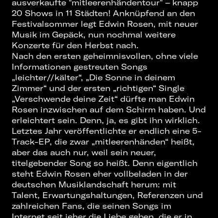
ausverkaufte "mitleerenhändentour" – knapp
20 Shows in 11 Städten! Anknüpfend an den
Festivalsommer legt Edwin Rosen, mit neuer
Musik im Gepäck, nun nochmal weitere
Konzerte für den Herbst nach.
Nach den ersten geheimnisvollen, ohne viele
Informationen gestreuten Songs
„leichter//kälter“, „Die Sonne in deinem
Zimmer“ und der ersten „richtigen“ Single
„Verschwende deine Zeit“ dürfte man Edwin
Rosen inzwischen auf dem Schirm haben. Und
erleichtert sein. Denn, ja, es gibt ihn wirklich.
Letztes Jahr veröffentlichte er endlich eine 5-
Track-EP, die zwar „mitleerenhänden“ heißt,
aber das auch nur, weil sein neuer,
titelgebender Song so heißt. Denn eigentlich
steht Edwin Rosen eher vollbeladen in der
deutschen Musiklandschaft herum: mit
Talent, Erwartungshaltungen, Referenzen und
zahlreichen Fans, die seinen Songs im
Internet seit jeher die Liebe geben, die er in