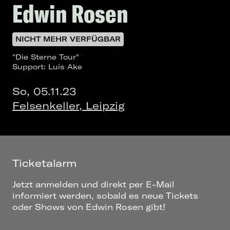
Edwin Rosen
NICHT MEHR VERFÜGBAR
"Die Sterne Tour"
Support: Luis Ake
So, 05.11.23
Felsenkeller, Leipzig
Ticketalarm
Jetzt anmelden und direkt per E-Mail
informiert werden, sobald es neue Tickets
oder Shows von Edwin Rosen gibt!