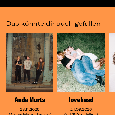
Das könnte dir auch gefallen
Anda Morts
lovehead
28.11.2026
24.09.2026
Conne Island, Leipzig
WERK 2 - Halle D,