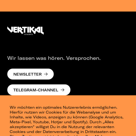
Wir lassen was hören. Versprochen.
NEWSLETTER
TELEGRAM-CHANNEL
Wir möchten ein optimales Nutzererlebnis ermöglichen.
Hierfür nutzen wir Cookies für die Webanalyse und um
Inhalte, wie Videos, anzeigen zu können (Google Analytics,
Meta-Pixel, Youtube, Hotjar und Spotify). Durch „Alles
akzeptieren“ willigst Du in die Nutzung der relevanten
Cookies und der Datenverarbeitung in Drittstaaten ein.
Presse