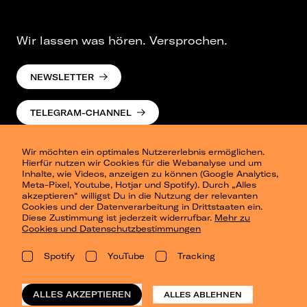
Wir lassen was hören. Versprochen.
NEWSLETTER
TELEGRAM-CHANNEL
Wir möchten ein optimales Nutzererlebnis ermöglichen.
Hierfür nutzen wir Cookies für die Webanalyse und um
Inhalte, wie Videos, anzeigen zu können (Google Analytics,
Meta-Pixel, Youtube, Hotjar und Spotify). Durch „Alles
akzeptieren“ willigst Du in die Nutzung der relevanten
Cookies und der Datenverarbeitung in Drittstaaten ein.
Presse
Diese Zustimmung ist jederzeit widerrufbar.
Mehr zu
Berlin
Cookies und Datenschutzbestimmungen
Dresden
Leipzig
Spotify
YouTube
Tracking
Konzertsommer Petersberg
Alle Städte
Vergangene Shows
ALLES AKZEPTIEREN
ALLES ABLEHNEN
o_team