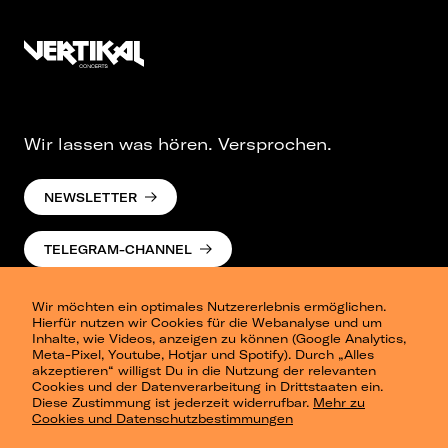
Wir lassen was hören. Versprochen.
NEWSLETTER
TELEGRAM-CHANNEL
Wir möchten ein optimales Nutzererlebnis ermöglichen.
Hierfür nutzen wir Cookies für die Webanalyse und um
Inhalte, wie Videos, anzeigen zu können (Google Analytics,
Meta-Pixel, Youtube, Hotjar und Spotify). Durch „Alles
akzeptieren“ willigst Du in die Nutzung der relevanten
Cookies und der Datenverarbeitung in Drittstaaten ein.
Presse
Diese Zustimmung ist jederzeit widerrufbar.
Mehr zu
Berlin
Cookies und Datenschutzbestimmungen
Dresden