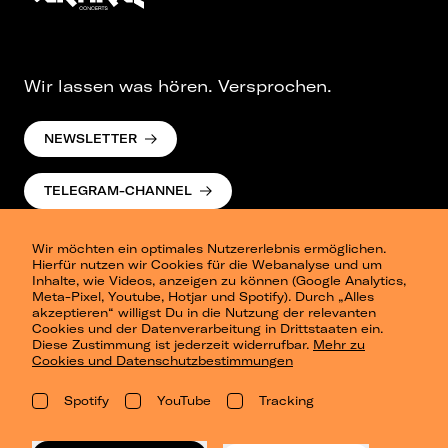
Wir lassen was hören. Versprochen.
NEWSLETTER
TELEGRAM-CHANNEL
Wir möchten ein optimales Nutzererlebnis ermöglichen.
Hierfür nutzen wir Cookies für die Webanalyse und um
Inhalte, wie Videos, anzeigen zu können (Google Analytics,
Meta-Pixel, Youtube, Hotjar und Spotify). Durch „Alles
akzeptieren“ willigst Du in die Nutzung der relevanten
Cookies und der Datenverarbeitung in Drittstaaten ein.
Presse
Diese Zustimmung ist jederzeit widerrufbar.
Mehr zu
Berlin
Cookies und Datenschutzbestimmungen
Dresden
Leipzig
Spotify
YouTube
Tracking
Konzertsommer Petersberg
Alle Städte
Vergangene Shows