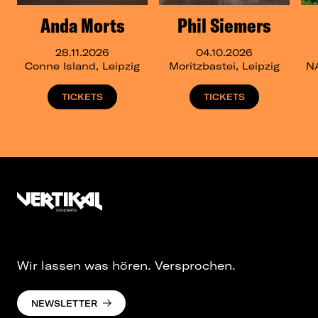
Anda Morts
Phil Siemers
28.11.2026
04.10.2026
Conne Island, Leipzig
Moritzbastei, Leipzig
N
TICKETS
TICKETS
Wir lassen was hören. Versprochen.
NEWSLETTER