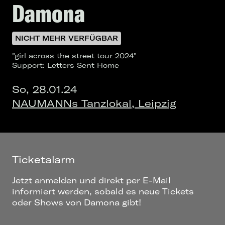
Damona
NICHT MEHR VERFÜGBAR
"girl across the street tour 2024"
Support: Letters Sent Home
So, 28.01.24
NAUMANNs Tanzlokal, Leipzig
Ticketalarm
Jetzt anmelden und direkt per E-Mail
informiert werden, sobald es neue Tickets
oder Shows von Damona gibt!