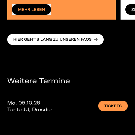
MEHR LESEN
Z
HIER GEHT’S LANG ZU UNSEREN FAQS
Weitere Termine
Mo, 05.10.26
TICKETS
Tante JU, Dresden