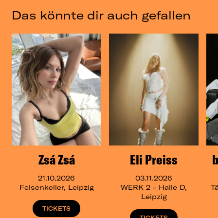
Das könnte dir auch gefallen
Zsá Zsá
Eli Preiss
b
21.10.2026
03.11.2026
Felsenkeller, Leipzig
WERK 2 - Halle D,
T
Leipzig
TICKETS
TICKETS