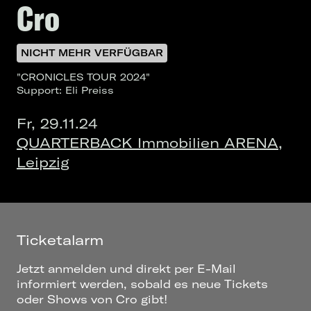
Cro
NICHT MEHR VERFÜGBAR
"CRONICLES TOUR 2024"
Support: Eli Preiss
Fr, 29.11.24
QUARTERBACK Immobilien ARENA,
Leipzig
Ticketalarm
Jetzt anmelden und direkt per E-Mail
informiert werden, sobald es neue Tickets
oder Shows von Cro gibt!