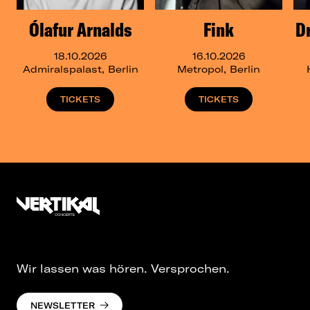
Ólafur Arnalds
Fink
D
18.10.2026
16.10.2026
Admiralspalast, Berlin
Metropol, Berlin
TICKETS
TICKETS
Wir lassen was hören. Versprochen.
NEWSLETTER