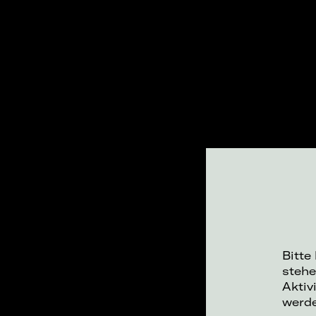
Bitte
stehe
Aktiv
werd