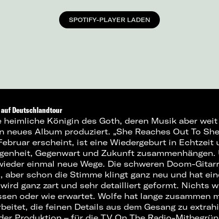
SPOTIFY-PLAYER LADEN
 auf Deutschlandtour
e heimliche Königin des Goth, deren Musik aber weit
in neues Album produziert. „She Reaches Out To Sh
ebruar erscheint, ist eine Wiedergeburt in Echtzeit
ngenheit, Gegenwart und Zukunft zusammenhängen. 
 wieder einmal neue Wege. Die schweren Doom-Gitar
s, aber schon die Stimme klingt ganz neu und hat ei
 wird ganz zart und sehr detailliert geformt. Nichts wi
ssen oder wie erwartet. Wolfe hat lange zusammen 
beitet, die feinen Details aus dem Gesang zu extrahie
der Produktion – für die TV On The Radio-Mitbegrün