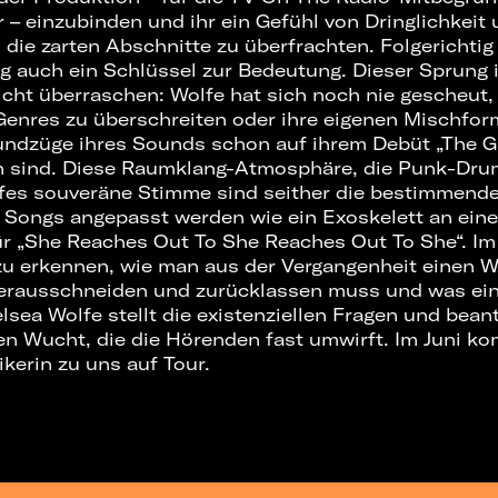
r – einzubinden und ihr ein Gefühl von Dringlichkeit
die zarten Abschnitte zu überfrachten. Folgerichtig
g auch ein Schlüssel zur Bedeutung. Dieser Sprung
nicht überraschen: Wolfe hat sich noch nie gescheut,
Genres zu überschreiten oder ihre eigenen Mischfor
undzüge ihres Sounds schon auf ihrem Debüt „The 
n sind. Diese Raumklang-Atmosphäre, die Punk-Drum
fes souveräne Stimme sind seither die bestimmend
r Songs angepasst werden wie ein Exoskelett an eine
r „She Reaches Out To She Reaches Out To She“. Im
zu erkennen, wie man aus der Vergangenheit einen W
herausschneiden und zurücklassen muss und was ein
elsea Wolfe stellt die existenziellen Fragen und bean
en Wucht, die die Hörenden fast umwirft. Im Juni k
kerin zu uns auf Tour.