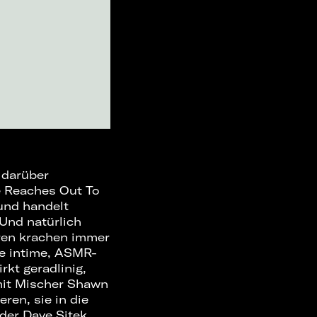
 darüber
e Reaches Out To
 und handelt
Und natürlich
ren krachen immer
ne intime, ASMR-
rkt geradlinig,
mit Mischer Shawn
ren, sie in die
der Dave Sitek