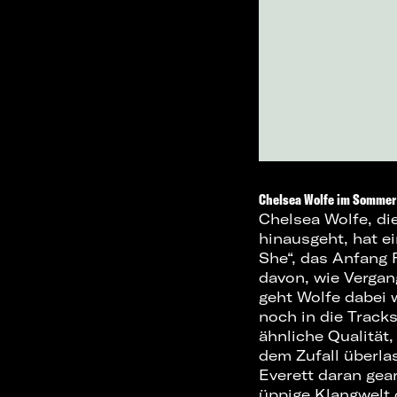
Chelsea Wolfe im Sommer
Chelsea Wolfe, di
hinausgeht, hat e
She“, das Anfang F
davon, wie Verga
geht Wolfe dabei
noch in die Track
ähnliche Qualität,
dem Zufall überla
Everett daran gear
üppige Klangwelt 