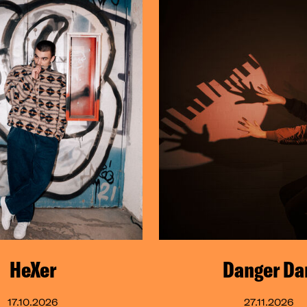
HeXer
Danger Da
17.10.2026
27.11.2026