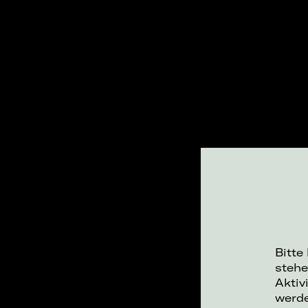
Bitte
stehe
Aktiv
werd