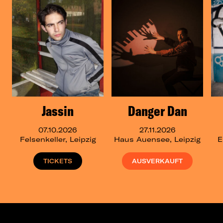
Jassin
Danger Dan
07.10.2026
27.11.2026
Felsenkeller, Leipzig
Haus Auensee, Leipzig
E
TICKETS
AUSVERKAUFT