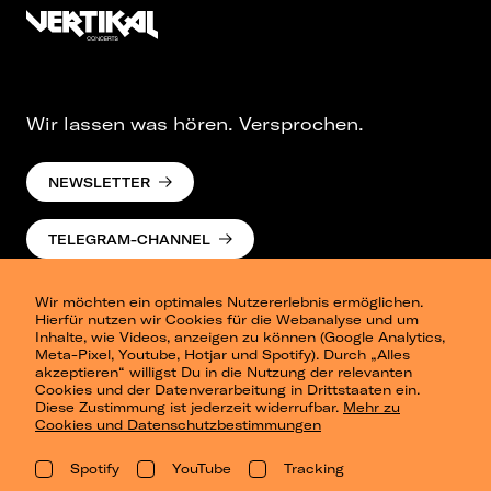
Wir lassen was hören. Versprochen.
NEWSLETTER
TELEGRAM-CHANNEL
Wir möchten ein optimales Nutzererlebnis ermöglichen.
Hierfür nutzen wir Cookies für die Webanalyse und um
Inhalte, wie Videos, anzeigen zu können (Google Analytics,
Meta-Pixel, Youtube, Hotjar und Spotify). Durch „Alles
akzeptieren“ willigst Du in die Nutzung der relevanten
Cookies und der Datenverarbeitung in Drittstaaten ein.
Presse
Diese Zustimmung ist jederzeit widerrufbar.
Mehr zu
Berlin
Cookies und Datenschutzbestimmungen
Dresden
Leipzig
Spotify
YouTube
Tracking
Konzertsommer Petersberg