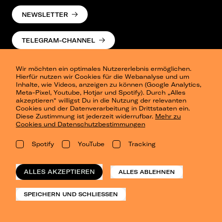
NEWSLETTER
TELEGRAM-CHANNEL
Wir möchten ein optimales Nutzererlebnis ermöglichen.
Hierfür nutzen wir Cookies für die Webanalyse und um
Inhalte, wie Videos, anzeigen zu können (Google Analytics,
Meta-Pixel, Youtube, Hotjar und Spotify). Durch „Alles
akzeptieren“ willigst Du in die Nutzung der relevanten
Cookies und der Datenverarbeitung in Drittstaaten ein.
Presse
Diese Zustimmung ist jederzeit widerrufbar.
Mehr zu
Berlin
Cookies und Datenschutzbestimmungen
Dresden
Leipzig
Spotify
YouTube
Tracking
Konzertsommer Petersberg
Alle Städte
Vergangene Shows
ALLES AKZEPTIEREN
ALLES ABLEHNEN
o_team
Datenschutz
SPEICHERN UND SCHLIESSEN
Impressum