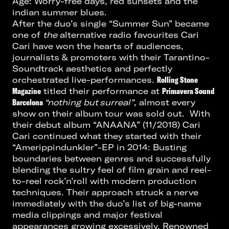
Age: Worry-free days, red sunsets and the
indian summer blues.
After the duo’s single “Summer Sun” became
one of
the
alternative radio favourites Cari
Cari have won the hearts of audiences,
journalists & promoters with their Tarantino-
Soundtrack aesthetics and perfectly
orchestrated live-performances.
Rolling Stone
Magazine
titled their performance at
Primavera Sound
Barcelona
“nothing but
surreal”
, almost every
show on their album tour was sold out. With
their debut album “ANAANA” (11/2018) Cari
Cari continued what they started with their
“Amerippindunkler”-EP in 2014: Busting
boundaries between genres and successfully
blending the sultry feel of film grain and reel-
to-reel rock’n’roll with modern production
techniques. Their approach struck a nerve
immediately with the duo’s list of big-name
media clippings and major festival
appearances growing excessively. Renowned