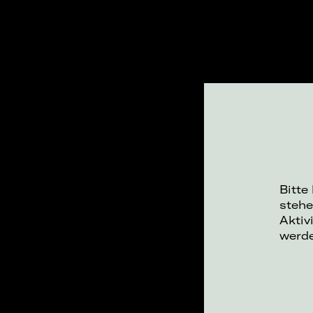
Bitte
stehe
Aktiv
werd