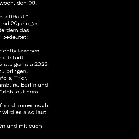
woch, den 09.
BastiBasti“
and 20jähriges
ußerdem das
s bedeutet:
ichtig krachen
imatstadt
z steigen sie 2023
zu bringen.
els, Trier,
amburg, Berlin und
̈rich, auf dem
nf sind immer noch
 wird es also laut,
en und mit euch