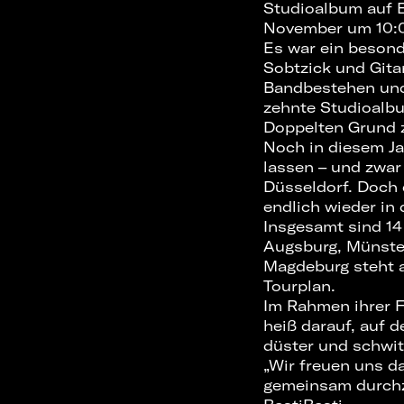
Studioalbum auf 
November um 10:0
Es war ein besond
Sobtzick und Gitar
Bandbestehen und 
zehnte Studioalbu
Doppelten Grund 
Noch in diesem J
lassen – und zwar
Düsseldorf. Doch
endlich wieder in
Insgesamt sind 14 
Augsburg, Münste
Magdeburg steht a
Tourplan.
Im Rahmen ihrer F
heiß darauf, auf d
düster und schwit
„Wir freuen uns d
gemeinsam durchz