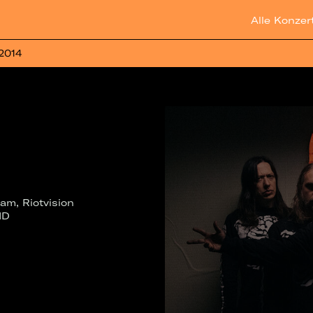
Alle Konzer
 2014
am, Riotvision
ID