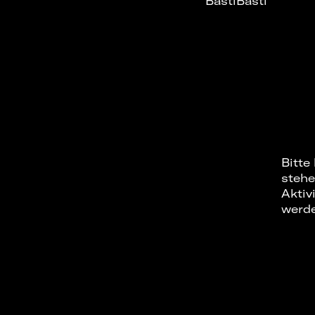
BastiBasti
Bitte
stehe
Aktiv
werd