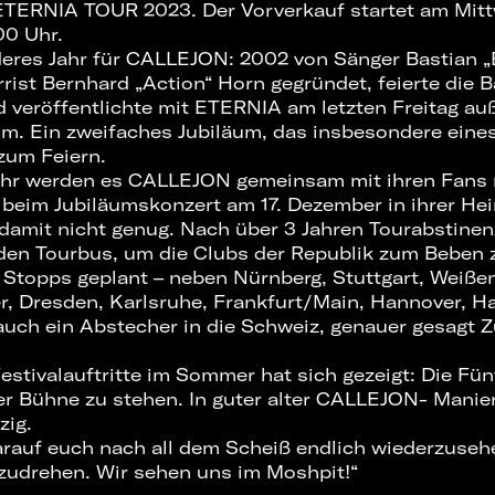
ETERNIA TOUR 2023. Der Vorverkauf startet am Mitt
0 Uhr.
eres Jahr für CALLEJON: 2002 von Sänger Bastian „
rist Bernhard „Action“ Horn gegründet, feierte die B
veröffentlichte mit ETERNIA am letzten Freitag a
m. Ein zweifaches Jubiläum, das insbesondere eine
zum Feiern.
ahr werden es CALLEJON gemeinsam mit ihren Fans r
 beim Jubiläumskonzert am 17. Dezember in ihrer He
 damit nicht genug. Nach über 3 Jahren Tourabstinen
 den Tourbus, um die Clubs der Republik zum Beben 
Stopps geplant – neben Nürnberg, Stuttgart, Weißenf
r, Dresden, Karlsruhe, Frankfurt/Main, Hannover, H
uch ein Abstecher in die Schweiz, genauer gesagt Zu
estivalauftritte im Sommer hat sich gezeigt: Die Fü
er Bühne zu stehen. In guter alter CALLEJON- Manier
zig.
arauf euch nach all dem Scheiß endlich wiederzuseh
udrehen. Wir sehen uns im Moshpit!“