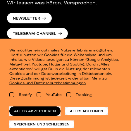
Wir lassen was hören. Versprochen.
NEWSLETTER
TELEGRAM-CHANNEL
Wir möchten ein optimales Nutzererlebnis ermöglichen.
Hierfür nutzen wir Cookies für die Webanalyse und um
Inhalte, wie Videos, anzeigen zu können (Google Analytics,
Meta-Pixel, Youtube, Hotjar und Spotify). Durch „Alles
akzeptieren“ willigst Du in die Nutzung der relevanten
Cookies und der Datenverarbeitung in Drittstaaten ein.
Presse
Diese Zustimmung ist jederzeit widerrufbar.
Mehr zu
Berlin
Cookies und Datenschutzbestimmungen
Dresden
Leipzig
Spotify
YouTube
Tracking
Konzertsommer Petersberg
Alle Städte
Vergangene Shows
ALLES AKZEPTIEREN
ALLES ABLEHNEN
o_team
Datenschutz
SPEICHERN UND SCHLIESSEN
Impressum