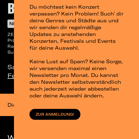
Bruckner
Du möchtest kein Konzert
verpassen? Kein Problem! Such' dir
deine Genres und Städte aus und
NICHT MEHR VERFÜGBAR
wir senden dir regelmäßige
Updates zu anstehenden
ZERRISSEN TOUR 2023
Präsentiert von: DIFFUS, Deutschland Funk Nova &
Konzerten, Festivals und Events
Radio FRITZ
für deine Auswahl.
Support: Zartmann
Keine Lust auf Spam? Keine Sorge,
Sa, 29.04.23
wir versenden maximal einen
Festsaal Kreuzberg, Berlin
Newsletter pro Monat. Du kannst
den Newsletter selbstverständlich
auch jederzeit wieder abbestellen
oder deine Auswahl ändern.
Dieser Termin liegt in der Vergangenheit.
ZUR ANMELDUNG!
Weitere Termine