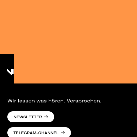
Lido, Berlin
Kesselhaus, Berlin
TICKETS
TICKETS
Wir lassen was hören. Versprochen.
NEWSLETTER
TELEGRAM-CHANNEL