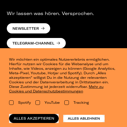
Wir lassen was hören. Versprochen.
NEWSLETTER
TELEGRAM-CHANNEL
Wir möchten ein optimales Nutzererlebnis ermöglichen.
Hierfür nutzen wir Cookies für die Webanalyse und um
Inhalte, wie Videos, anzeigen zu können (Google Analytics,
Meta-Pixel, Youtube, Hotjar und Spotify). Durch „Alles
akzeptieren“ willigst Du in die Nutzung der relevanten
Cookies und der Datenverarbeitung in Drittstaaten ein.
Presse
Diese Zustimmung ist jederzeit widerrufbar.
Mehr zu
Berlin
Cookies und Datenschutzbestimmungen
Dresden
Leipzig
Spotify
YouTube
Tracking
Konzertsommer Petersberg
Alle Städte
Vergangene Shows
ALLES AKZEPTIEREN
ALLES ABLEHNEN
o_team
Datenschutz