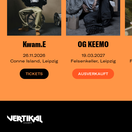
Kwam.E
OG KEEMO
26.11.2026
19.03.2027
Conne Island, Leipzig
Felsenkeller, Leipzig
F
TICKETS
AUSVERKAUFT