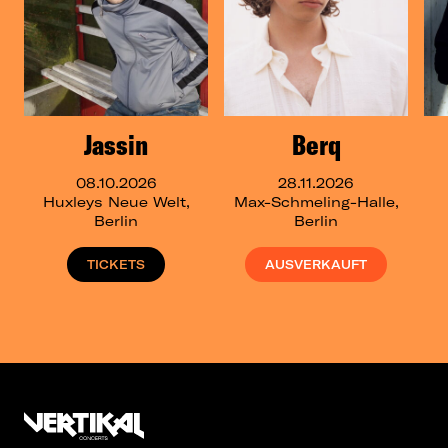
Jassin
Berq
08.10.2026
28.11.2026
Huxleys Neue Welt,
Max-Schmeling-Halle,
Berlin
Berlin
TICKETS
AUSVERKAUFT