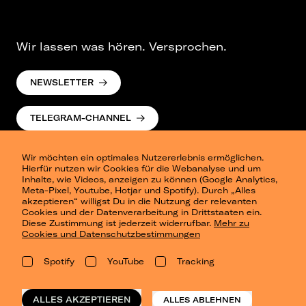
Wir lassen was hören. Versprochen.
NEWSLETTER
TELEGRAM-CHANNEL
Wir möchten ein optimales Nutzererlebnis ermöglichen.
Hierfür nutzen wir Cookies für die Webanalyse und um
Inhalte, wie Videos, anzeigen zu können (Google Analytics,
Meta-Pixel, Youtube, Hotjar und Spotify). Durch „Alles
akzeptieren“ willigst Du in die Nutzung der relevanten
Cookies und der Datenverarbeitung in Drittstaaten ein.
Presse
Diese Zustimmung ist jederzeit widerrufbar.
Mehr zu
Berlin
Cookies und Datenschutzbestimmungen
Dresden
Leipzig
Spotify
YouTube
Tracking
Konzertsommer Petersberg
Alle Städte
Vergangene Shows
ALLES AKZEPTIEREN
ALLES ABLEHNEN