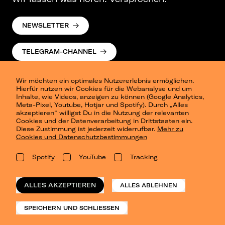
NEWSLETTER
TELEGRAM-CHANNEL
Wir möchten ein optimales Nutzererlebnis ermöglichen.
Hierfür nutzen wir Cookies für die Webanalyse und um
Inhalte, wie Videos, anzeigen zu können (Google Analytics,
Meta-Pixel, Youtube, Hotjar und Spotify). Durch „Alles
akzeptieren“ willigst Du in die Nutzung der relevanten
Cookies und der Datenverarbeitung in Drittstaaten ein.
Presse
Diese Zustimmung ist jederzeit widerrufbar.
Mehr zu
Berlin
Cookies und Datenschutzbestimmungen
Dresden
Leipzig
Spotify
YouTube
Tracking
Konzertsommer Petersberg
Alle Städte
Vergangene Shows
ALLES AKZEPTIEREN
ALLES ABLEHNEN
o_team
Datenschutz
SPEICHERN UND SCHLIESSEN
Impressum