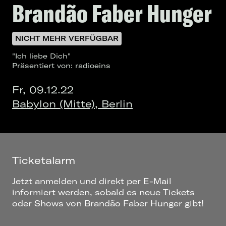
Brandão Faber Hunger
NICHT MEHR VERFÜGBAR
"Ich liebe Dich"
Präsentiert von: radioeins
Fr, 09.12.22
Babylon (Mitte), Berlin
Ticketalarm
Jetzt anmelden und direkt per E-Mail
informiert werden, sobald es neue Tickets
oder Shows von Brandão Faber Hunger gibt!