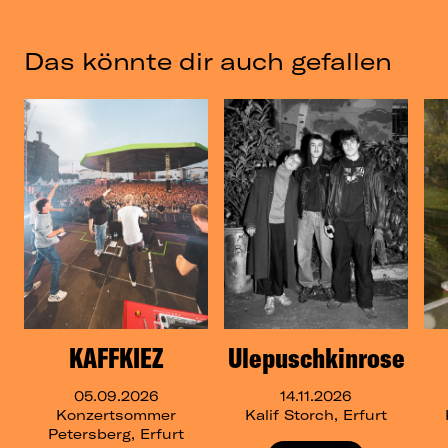
Das könnte dir auch gefallen
KAFFKIEZ
Ulepuschkinrose
05.09.2026
14.11.2026
Konzertsommer
Kalif Storch, Erfurt
Petersberg, Erfurt