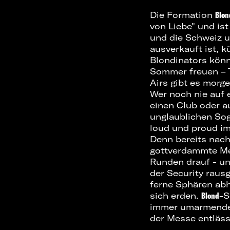
Die Formation
Blon
von Liebe
" und is
und die Schweiz u
ausverkauft ist, 
Blondinators könn
Sommer freuen – T
Airs gibt es morg
Wer noch nie auf
einen Club oder a
unglaublichen Sog
loud und proud im 
Denn bereits nach
gottverdammte Me
Runden drauf - un
der Security raus
ferne Sphären ab
sich erden.
Blond
-S
immer umarmende I
der Messe entläss