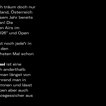
ch träum doch nur
land, Österreich
sem Jahr bereits
an! Die
en Airs im
2026" und Open
t noch jede*r in
 den
chsten Mal schon
lond
ist eine
h anderthalb
 man längst von
ährend man in
ymnen und lässt
aben aber auch
siegessicher aus