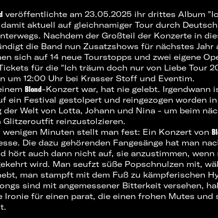
d
veröffentlichte am 23.05.2025 ihr drittes Album "
I
t damit aktuell auf gleichnamiger Tour durch Deutsch
nterwegs. Nachdem der Großteil der Konzerte in die
kündigt die Band nun Zusatzshows für nächstes Jahr 
en sich auf 14 neue Tourstopps und zwei eigene Op
ickets für die "Ich träum doch nur von Liebe Tour 
en um 12:00 Uhr bei Krasser Stoff und Eventim.
 einem
Blond
-Konzert war, hat nie gelebt. Irgendwann is
uf ein Festival gestolpert und reingezogen worden in
 der Welt von Lotta, Johann und Nina - um beim nä
Glitzeroutfit reinzustolzieren.
 wenigen Minuten stellt man fest: Ein Konzert von
B
sse. Die dazu gehörenden Fangesänge hat man nac
d hört auch dann nicht auf, sie anzustimmen, wenn
gekehrt wird. Man seufzt süße Popschnulzen mit, w
hebt, man stampft mit dem Fuß zu kämpferischen H
ongs sind mit angemessener Bitterkeit versehen, h
ronie für einen parat, die einen frohen Mutes und 
t.