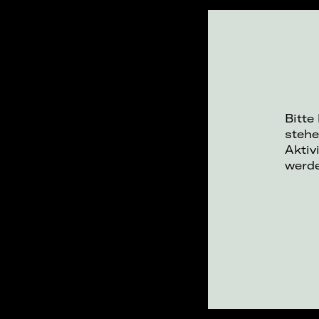
Bitte
stehe
Aktiv
werd