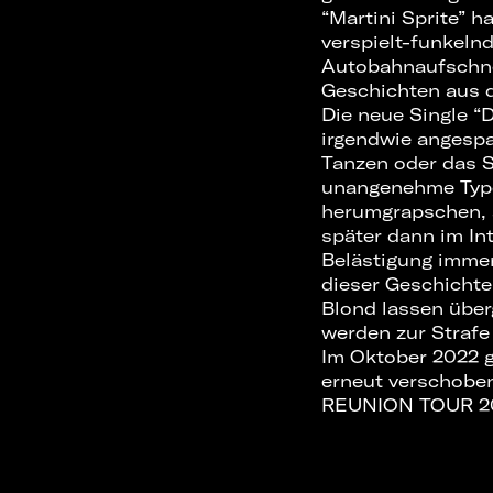
“Martini Sprite” h
verspielt-funkeln
Autobahnaufschne
Geschichten aus 
Die neue Single “D
irgendwie angespa
Tanzen oder das S
unangenehme Type
herumgrapschen, a
später dann im Int
Belästigung immer
dieser Geschichten
Blond lassen über
werden zur Strafe 
Im Oktober 2022 ge
erneut verschobe
REUNION TOUR 20