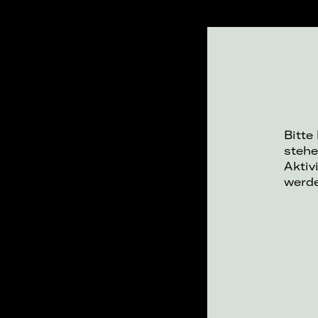
Bitte
stehe
Aktiv
werd