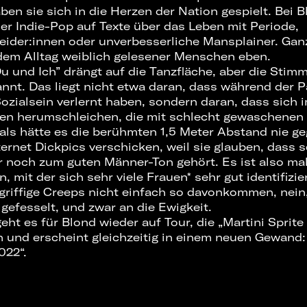
aben sie sich in die Herzen der Nation gespielt. Bei Bl
der Indie-Pop auf Texte über das Leben mit Periode,
ider:innen oder unverbesserliche Mansplainer. Gan
dem Alltag weiblich gelesener Menschen eben.
u und Ich” drängt auf die Tanzfläche, aber die Stimm
nnt. Das liegt nicht etwa daran, dass während der P
ozialsein verlernt haben, sondern daran, dass sich 
n herumschleichen, die mit schlecht gewaschenen
ls hätte es die berühmten 1,5 Meter Abstand nie ge
ernet Dickpics verschicken, weil sie glauben, dass s
 noch zum guten Männer-Ton gehört. Es ist also mal
, mit der sich sehr viele Frauen* sehr gut identifiz
griffige Creeps nicht einfach so davonkommen, nein
gefesselt, und zwar an die Ewigkeit.
ht es für Blond wieder auf Tour, die „Martini Sprite
n und erscheint gleichzeitig in einem neuen Gewan
22“.