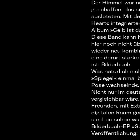
Der Himmel war nu
geschaffen, das s
ausloteten. Mit d
Heart« integriert
Album »Gelb ist d
Diese Band kann h
hier noch nicht ü
wieder neu kombin
eine derart stark
ist: Bilderbuch.
Was natürlich nich
»Spiegel« einmal 
Pose wechselnd«.
Nicht nur im deut
vergleichbar wäre
Freunden, mit Ext
digitalen Raum ge
sind sie schon wi
Bilderbuch-EP »So
Veröffentlichung: 