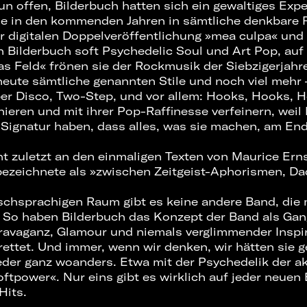
n offen, Bilderbuch hatten sich ein gewaltiges Expe
ie in den kommenden Jahren in sämtliche denkbare 
er digitalen Doppelveröffentlichung »mea culpa« und
en Bilderbuch soft Psychedelic Soul und Art Pop, auf
as Feld« frönen sie der Rockmusik der Siebzigerjahr
eute sämtliche genannten Stile und noch viel mehr 
ber Disco, Two-Step, und vor allem: Hooks, Hooks, 
ieren und mit ihrer Pop-Raffinesse verfeinern, weil 
e Signatur haben, dass alles, was sie machen, am End
t zuletzt an den einmaligen Texten von Maurice Ernst
bezeichnete als »zwischen Zeitgeist-Aphorismen, D
schsprachigen Raum gibt es keine andere Band, die 
. So haben Bilderbuch das Konzept der Band als Gan
ravaganz, Glamour und niemals verglimmender Inspir
rettet. Und immer, wenn wir denken, wir hätten sie 
eder ganz woanders. Etwa mit der Psychedelik der ak
ftpower«. Nur eins gibt es wirklich auf jeder neuen
Hits.