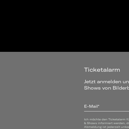
Ticketalarm
Jetzt anmelden un
Shows von Bilderb
E-Mail*
Ich möchte den Ticketalarm f
& Shows informiert werden, d
Abmeldung ist jederzeit unko