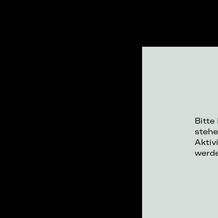
Bitte
stehe
Aktiv
werd