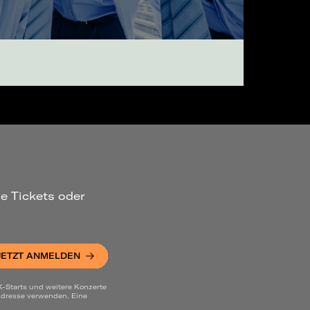
ue Tickets oder
JETZT ANMELDEN
K-Starts und weitere Konzerte
 Adresse verwenden. Eine