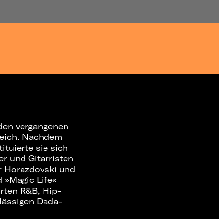
 den vergangenen
reich. Nachdem
tuierte sie sich
r und Gitarristen
r Horazdovski und
 »Magic Life«
erten R&B, Hip-
 lässigen Dada-