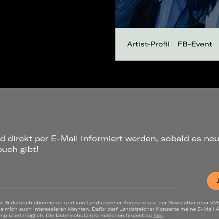
Artist-Profil
FB-Event
d direkt per E-Mail informiert werden, sobald es ne
uch gibt!
ür Bilderbuch abonnieren und von Landstreicher Konzerte u.a. per Newsletter über VV
ie mich auch interessieren könnten. Dafür darf Landstreicher Konzerte meine E-Mail
mpliziert möglich. Die Datenschutzinformationen findest du
hier
.