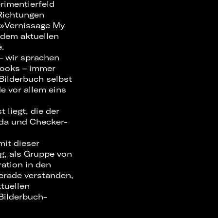
rimentierfeld
Richtungen
 »Vernissage My
 dem aktuellen
e.
– wir sprachen
Hooks – immer
Bilderbuch selbst
e vor allem eins
 liegt, die der
ada und Checker-
mit dieser
g, als Gruppe von
ation in den
gerade verstanden,
tuellen
 Bilderbuch-