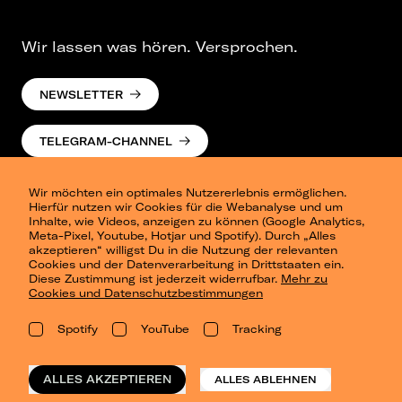
Wir lassen was hören. Versprochen.
NEWSLETTER
TELEGRAM-CHANNEL
Wir möchten ein optimales Nutzererlebnis ermöglichen.
Hierfür nutzen wir Cookies für die Webanalyse und um
Inhalte, wie Videos, anzeigen zu können (Google Analytics,
Meta-Pixel, Youtube, Hotjar und Spotify). Durch „Alles
akzeptieren“ willigst Du in die Nutzung der relevanten
Cookies und der Datenverarbeitung in Drittstaaten ein.
Presse
Diese Zustimmung ist jederzeit widerrufbar.
Mehr zu
Berlin
Cookies und Datenschutzbestimmungen
Dresden
Leipzig
Spotify
YouTube
Tracking
Konzertsommer Petersberg
Alle Städte
Vergangene Shows
ALLES AKZEPTIEREN
ALLES ABLEHNEN
o_team