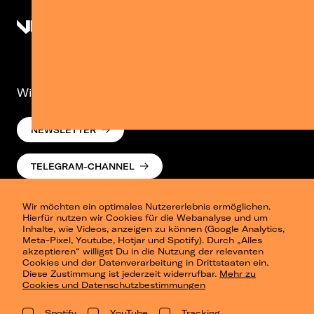
Wir lassen was hören. Versprochen.
NEWSLETTER
TELEGRAM-CHANNEL
Wir möchten ein optimales Nutzererlebnis ermöglichen.
Hierfür nutzen wir Cookies für die Webanalyse und um
Inhalte, wie Videos, anzeigen zu können (Google Analytics,
Meta-Pixel, Youtube, Hotjar und Spotify). Durch „Alles
akzeptieren“ willigst Du in die Nutzung der relevanten
Cookies und der Datenverarbeitung in Drittstaaten ein.
Presse
Diese Zustimmung ist jederzeit widerrufbar.
Mehr zu
Berlin
Cookies und Datenschutzbestimmungen
Dresden
Leipzig
Spotify
YouTube
Tracking