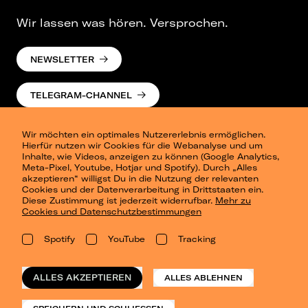
Wir lassen was hören. Versprochen.
NEWSLETTER
TELEGRAM-CHANNEL
Wir möchten ein optimales Nutzererlebnis ermöglichen.
Hierfür nutzen wir Cookies für die Webanalyse und um
Inhalte, wie Videos, anzeigen zu können (Google Analytics,
Meta-Pixel, Youtube, Hotjar und Spotify). Durch „Alles
akzeptieren“ willigst Du in die Nutzung der relevanten
Cookies und der Datenverarbeitung in Drittstaaten ein.
Presse
Diese Zustimmung ist jederzeit widerrufbar.
Mehr zu
Berlin
Cookies und Datenschutzbestimmungen
Dresden
Leipzig
Spotify
YouTube
Tracking
Konzertsommer Petersberg
Alle Städte
Vergangene Shows
ALLES AKZEPTIEREN
ALLES ABLEHNEN
o_team
Datenschutz