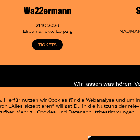
Wa22ermann
21.10.2026
Elipamanoke, Leipzig
NAUMANN
TICKETS
Wir lassen was hören. V
. Hierfür nutzen wir Cookies für die Webanalyse und um In
NEWSLETTER
T
urch „Alles akzeptieren“ willigst Du in die Nutzung der re
rufbar.
Mehr zu Cookies und Datenschutzbestimmungen
ig
Konzertsommer Petersberg
Alle Städte
Vergangene Shows
o_te