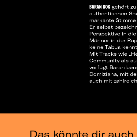
BARAN KOK
gehört zu
authentischen Sou
markante Stimme d
Er selbst bezeichn
Perspektive in di
Männer in der Rap
keine Tabus kennt
Mit Tracks wie „He
Community als au
verfügt Baran ber
Domiziana, mit de
auch mit zahlreic
Das könnte dir auch 