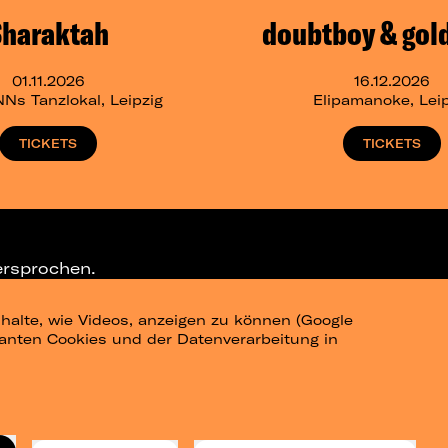
Sharaktah
doubtboy & gol
01.11.2026
16.12.2026
s Tanzlokal, Leipzig
Elipamanoke, Leip
TICKETS
TICKETS
ersprochen.
halte, wie Videos, anzeigen zu können (Google
ELEGRAM-CHANNEL
levanten Cookies und der Datenverarbeitung in
am
Datenschutz
Impressum