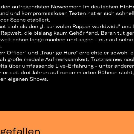
 den aufregendsten Newcomern im deutschen HipHo
nd und kompromisslosen Texten hat er sich schnell
er Szene etabliert.
et sich als den „I. schwulen Rapper worldwide" und 
e Rapwelt, die bislang kaum Gehör fand. Baran tut ge
welt schon lange machen und sagen - nur auf seine 
.
rr Officer" und „Traurige Hure" erreichte er sowohl e
ch große mediale Aufmerksamkeit. Trotz seines noc
eits über umfassende Live-Erfahrung - unter andere
r er seit drei Jahren auf renommierten Bühnen steht
hen eigenen Shows.
gefallen