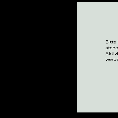
Bitte
stehe
Aktiv
werd