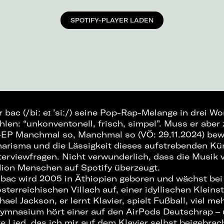
SPOTIFY-PLAYER LADEN
ac (/biː eɪ ’siː/) seine Pop-Rap-Melange in drei Wo
len: “unkonventonell, frisch, simpel”. Muss er aber
EP Manchmal so, Manchmal so (VÖ: 29.11.2024) bewe
Charisma und die Lässigkeit dieses aufstrebenden Kü
nterviewfragen. Nicht verwunderlich, dass die Musik
llion Menschen auf Spotify überzeugt.
bac wird 2005 in Äthiopien geboren und wächst bei
sterreichischen Villach auf, einer idyllischen Kleins
ael Jackson, er lernt Klavier, spielt Fußball, viel meh
 Gymnasium hört einer auf den AirPods Deutschrap –
te Lied, das ich mir auf dem Klavier selbst beigebrac