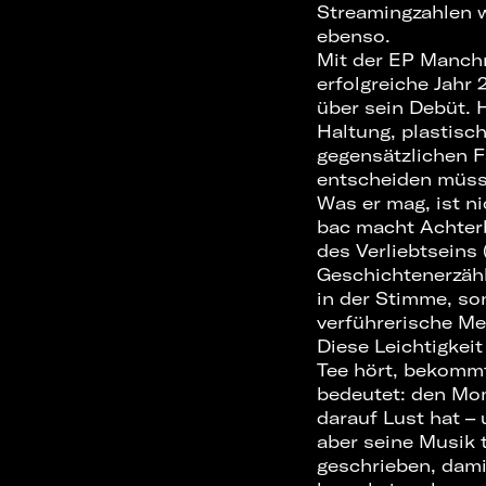
Streamingzahlen w
ebenso.
Mit der EP Manch
erfolgreiche Jahr 
über sein Debüt. 
Haltung, plastisch
gegensätzlichen Fa
entscheiden müss
Was er mag, ist n
bac macht Achterb
des Verliebtseins 
Geschichtenerzähl
in der Stimme, son
verführerische Me
Diese Leichtigkei
Tee hört, bekomm
bedeutet: den Mo
darauf Lust hat – 
aber seine Musik 
geschrieben, damit