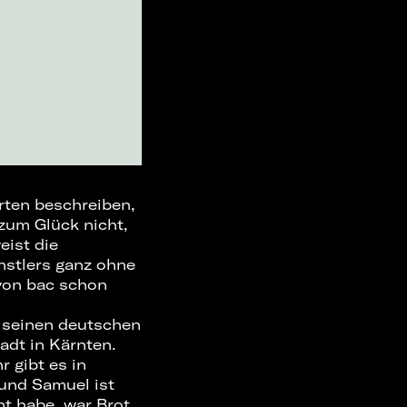
rten beschreiben,
 zum Glück nicht,
ist die
nstlers ganz ohne
 von bac schon
 seinen deutschen
tadt in Kärnten.
r gibt es in
 und Samuel ist
ht habe, war Brot