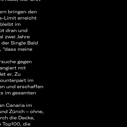
ern bringen den
-Limit erreicht
bleibt im
ibt dran und
al zwei Jahre
 der Single Bald
a, “dass meine
ersuche gegen
angiert mit
et er. Zu
Counterpart im
men und erschaffen
rts im gesamten
an Canaria im
und Zürich – ohne,
rch die Decke,
 Top100, die