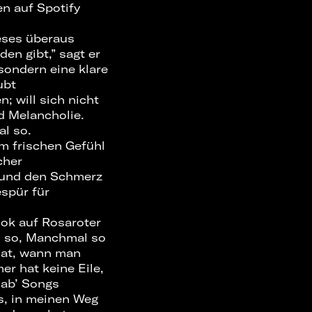
en auf Spotify
eses überaus
den gibt,” sagt er
sondern eine klare
ubt
; will sich nicht
 Melancholie.
l so.
m frischen Gefühl
cher
d und den Schmerz
espür für
ook auf Rosaroter
l so, Manchmal so
hat, wann man
er hat keine Eile,
hab’ Songs
us, in meinen Weg