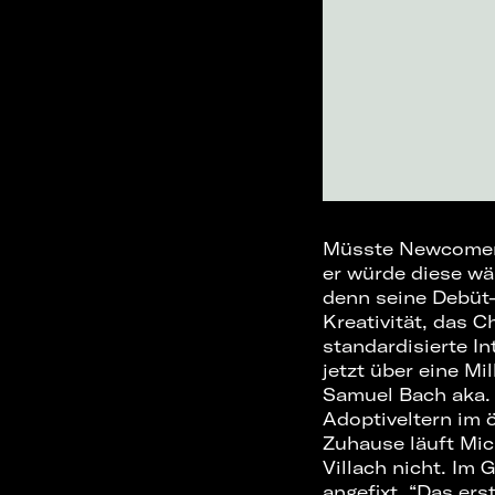
Müsste Newcomer b
er würde diese wäh
denn seine Debüt-
Kreativität, das 
standardisierte I
jetzt über eine Mi
Samuel Bach aka. 
Adoptiveltern im ö
Zuhause läuft Mich
Villach nicht. Im
angefixt. “Das ers