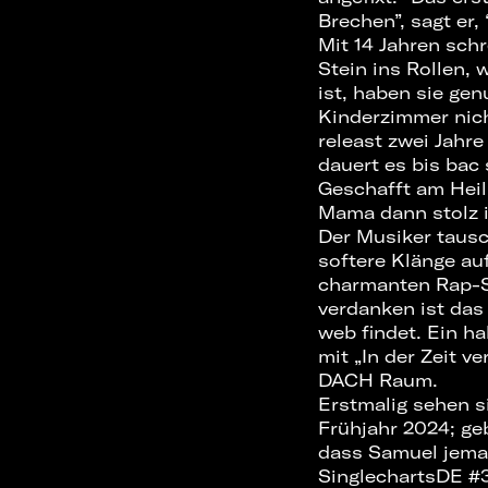
Brechen”, sagt er,
Mit 14 Jahren sch
Stein ins Rollen,
ist, haben sie ge
Kinderzimmer nicht
releast zwei Jahre
dauert es bis bac 
Geschafft am Heili
Mama dann stolz is
Der Musiker tausc
softere Klänge au
charmanten Rap-St
verdanken ist das
web findet. Ein h
mit „In der Zeit v
DACH Raum.
Erstmalig sehen s
Frühjahr 2024; ge
dass Samuel jemal
SinglechartsDE #3