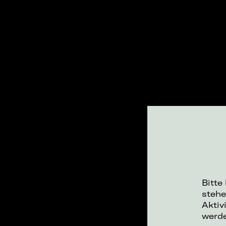
Bitte
stehe
Aktiv
werd