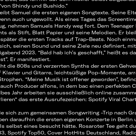
 “von Shindy und Bushido.”
reibt Samuel die ersten eigenen Songtexte. Seine Elt
 wenn auch ungewollt. Als eines Tages das Screentime
nug, nehmen Samuels Handy weg fort. Dem Teenager 
s als Stift, Blatt Papier und seine Melodien. Er ble
 später die ersten Tracks auf Trap-Beats. Noch einm
sich, seinen Sound und seine Ziele neu definiert, mit
gabend 2023. “Bald hab ich’s geschafft,” heißt es d
t”. Er manifestiert.
ht die 808s und verzerrten Synths der ersten Gehv
f Klavier und Gitarre, leichtsüßige Pop-Momente, arr
rophen. “Meine Musik ist offener geworden”, befind
 auch Producer alfons, in dem bac einen perfekten 
albes Jahr arbeiten sie ausschließlich online zusam
erlieren“ das erste Ausrufezeichen: Spotify Viral Cha
ie sich zum gemeinsamen Songwriting -Trip nach Gr
ben daraufhin die ersten eigenen Konzerte in Berlin 
s selbst eines besucht hätte. Rosaroter Tee geht du
3, Spotify Top50, Cover HotHits Deutschland, Radio