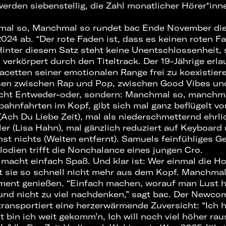
erden siebenstellig, die Zahl monatlicher Hörer*inn
mal so, Manchmal so rundet bac Ende November di
2024 ab. “Der rote Faden ist, dass es keinen roten Fa
Hinter diesem Satz steht keine Unentschlossenheit, 
 verkörpert durch den Titeltrack. Der 19-Jährige erla
cetten seiner emotionalen Range frei zu koexistieren
en zwischen Rap und Pop, zwischen Good Vibes und
icht Entweder-oder, sondern: Manchmal so, manchma
ahnfahrten im Kopf, gibt sich mal ganz beflügelt vo
(Ach Du Liebe Zeit), mal als niederschmetternd ehrli
er (Lisa Hahn), mal gänzlich reduziert auf Keyboar
st nichts (Welten entfernt). Samuels feinfühliges G
lodien trifft die Nonchalance eines jungen Cro.
t macht einfach Spaß. Und klar ist: Wer einmal die H
t sie so schnell nicht mehr aus dem Kopf. Manchma
ment genießen. “Einfach machen, worauf man Lust 
und nicht zu viel nachdenken,” sagt bac. Der Newcom
transportiert eine herzerwärmende Zuversicht: “Ich 
 bin ich weit gekomm’n, Ich will noch viel höher ra