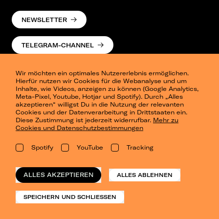
NEWSLETTER
TELEGRAM-CHANNEL
Wir möchten ein optimales Nutzererlebnis ermöglichen.
Hierfür nutzen wir Cookies für die Webanalyse und um
Inhalte, wie Videos, anzeigen zu können (Google Analytics,
Meta-Pixel, Youtube, Hotjar und Spotify). Durch „Alles
akzeptieren“ willigst Du in die Nutzung der relevanten
Cookies und der Datenverarbeitung in Drittstaaten ein.
Presse
Diese Zustimmung ist jederzeit widerrufbar.
Mehr zu
Berlin
Cookies und Datenschutzbestimmungen
Dresden
Leipzig
Spotify
YouTube
Tracking
Konzertsommer Petersberg
Alle Städte
Vergangene Shows
ALLES AKZEPTIEREN
ALLES ABLEHNEN
o_team
Datenschutz
SPEICHERN UND SCHLIESSEN
Impressum