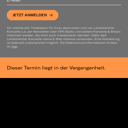
JETZT ANMELDEN
Ich möchte den Ticketalarm für Ansu abonnieren und von Landstreicher
Konzerte u.a. per Newsletter über VVK-Starts und weitere Konzerte & Shows
informiert werden, die mich auch interessieren könnten. Dafür darf
Landstreicher Konzerte meine E-Mail Adresse verwenden. Eine Abmeldung
ist jederzeit unkompliziert möglich. Die Datenschutzinformationen findest
du
hier
.
Dieser Termin liegt in der Vergangenheit.