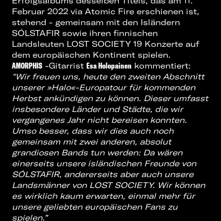
Erfolgsalbums desselben Titels, das am 11.
Februar 2022 via Atomic Fire erschienen ist,
stehend - gemeinsam mit den Isländern
SÓLSTAFIR sowie ihren finnischen
Landsleuten LOST SOCIETY 19 Konzerte auf
dem europäischen Kontinent spielen.
AMORPHIS
-Gitarrist
Esa Holopainen
kommentiert:
"Wir freuen uns, heute den zweiten Abschnitt
unserer »Halo«-Europatour für kommenden
Herbst ankündigen zu können. Dieser umfasst
insbesondere Länder und Städte, die wir
vergangenes Jahr nicht bereisen konnten.
Umso besser, dass wir dies auch noch
gemeinsam mit zwei anderen, absolut
grandiosen Bands tun werden: Da wären
einerseits unsere isländischen Freunde von
SÓLSTAFIR, andererseits aber auch unsere
Landsmänner von LOST SOCIETY. Wir können
es wirklich kaum erwarten, einmal mehr für
unsere geliebten europäischen Fans zu
spielen.
”