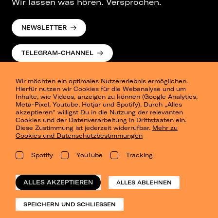
Wir lassen was hören. Versprochen.
NEWSLETTER
TELEGRAM-CHANNEL
Wir möchten ein optimales Nutzererlebnis ermöglichen.
Hierfür nutzen wir Cookies für die Webanalyse und um
Inhalte, wie Videos, anzeigen zu können (Google Analytics,
Meta-Pixel, Youtube, Hotjar und Spotify). Durch „Alles
akzeptieren“ willigst Du in die Nutzung der relevanten
Cookies und der Datenverarbeitung in Drittstaaten ein.
Presse
Diese Zustimmung ist jederzeit widerrufbar.
Mehr zu
Berlin
Cookies und Datenschutzbestimmungen
Dresden
Leipzig
Spotify
YouTube
Tracking
Konzertsommer Petersberg
Alle Städte
Vergangene Shows
ALLES AKZEPTIEREN
ALLES ABLEHNEN
o_team
Datenschutz
SPEICHERN UND SCHLIESSEN
Impressum