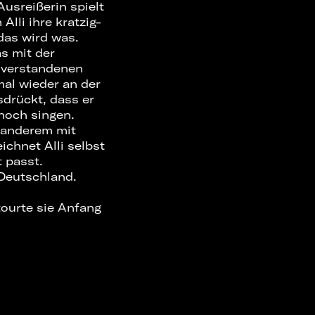
usreißerin spielt
lli ihre kratzig-
das wird was.
s mit der
inverstandenen
mal wieder an der
sdrückt, dass er
noch singen.
r anderem mit
chnet Alli selbst
t passt.
 Deutschland.
ourte sie Anfang