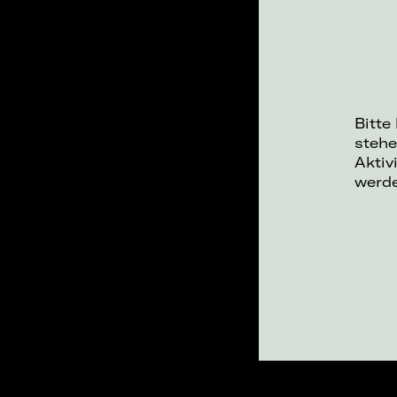
Bitte
stehe
Aktiv
werd