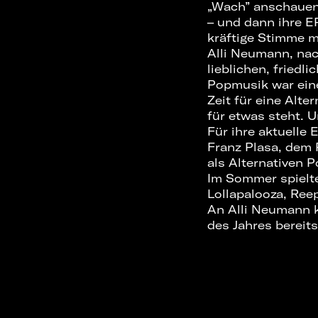
„Wach” anschauen 
– und dann ihre EP
kräftige Stimme 
Alli Neumann, nac
lieblichen, fried
Popmusik war eine 
Zeit für eine Alte
für etwas steht.
Für ihre aktuelle
Franz Plasa, dem 
als Alternativen P
Im Sommer spielte
Lollapalooza, Ree
An Alli Neumann 
des Jahres bereit