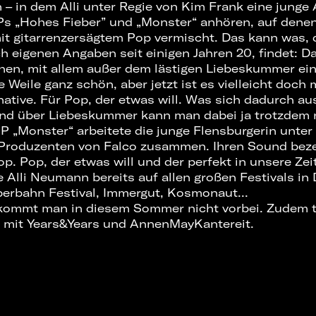
– in dem Alli unter Regie von Kim Frank eine junge A
s „Hohes Fieber” und „Monster“ anhören, auf denen A
mit gitarrenzersägtem Pop vermischt. Das kann was, 
h eigenen Angaben seit einigen Jahren 20, findet: Da
lichen, mit allem außer dem lästigen Liebeskummer e
Weile ganz schön, aber jetzt ist es vielleicht doch 
rnative. Für Pop, der etwas will. Was sich dadurch au
 Und über Liebeskummer kann man dabei ja trotzdem 
 EP „Monster“ arbeitete die junge Flensburgerin unte
Produzenten von Falco zusammen. Ihren Sound bezei
op. Pop, der etwas will und der perfekt in unsere Zei
 Alli Neumann bereits auf allen großen Festivals in
perbahn Festival, Immergut, Kosmonaut...
kommt man in diesem Sommer nicht vorbei. Zudem t
s mit Years&Years und AnnenMayKantereit.