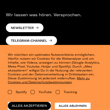
Wir lassen was hören. Versprochen.
NEWSLETTER
TELEGRAM-CHANNEL
Wir möchten ein optimales Nutzererlebnis ermöglichen.
Hierfür nutzen wir Cookies für die Webanalyse und um
Inhalte, wie Videos, anzeigen zu können (Google Analytics,
Meta-Pixel, Youtube, Hotjar und Spotify). Durch „Alles
akzeptieren“ willigst Du in die Nutzung der relevanten
Cookies und der Datenverarbeitung in Drittstaaten ein.
Presse
Diese Zustimmung ist jederzeit widerrufbar.
Mehr zu
Berlin
Cookies und Datenschutzbestimmungen
Dresden
Leipzig
Spotify
YouTube
Tracking
Konzertsommer Petersberg
Alle Städte
Vergangene Shows
ALLES AKZEPTIEREN
ALLES ABLEHNEN
o_team