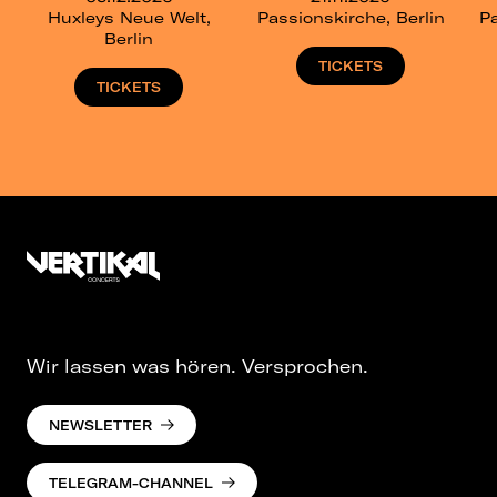
Huxleys Neue Welt,
Passionskirche, Berlin
Pa
Berlin
TICKETS
TICKETS
Wir lassen was hören. Versprochen.
NEWSLETTER
TELEGRAM-CHANNEL