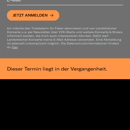
JETZT ANMELDEN
Ich möchte den Ticketalarm für Faber abonnieren und von Landstreicher
Konzerte u.a. per Newsletter über VVK-Starts und weitere Konzerte & Shows
informiert werden, die mich auch interessieren könnten. Dafür darf
Landstreicher Konzerte meine E-Mail Adresse verwenden. Eine Abmeldung
ist jederzeit unkompliziert möglich. Die Datenschutzinformationen findest
du
hier
.
Dieser Termin liegt in der Vergangenheit.