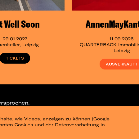
t Well Soon
AnnenMayKant
29.01.2027
11.09.2026
senkeller, Leipzig
QUARTERBACK Immobili
Leipzig
TICKETS
AUSVERKAUFT
ersprochen.
halte, wie Videos, anzeigen zu können (Google
ELEGRAM-CHANNEL
levanten Cookies und der Datenverarbeitung in