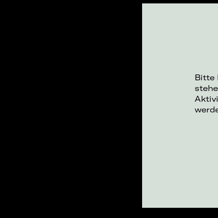
Bitte
stehe
Aktiv
werd