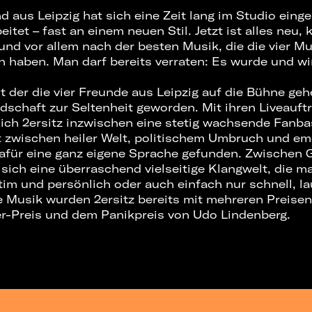
d aus Leipzig hat sich eine Zeit lang im Studio ein
itet – fast an einem neuen Stil. Jetzt ist alles neu, k
und vor allem nach der besten Musik, die die vier Mu
n haben. Man darf bereits verraten: Es wurde und w
it der die vier Freunde aus Leipzig auf die Bühne gehe
schaft zur Seltenheit geworden. Mit ihren Liveauftr
ich 2ersitz inzwischen eine stetig wachsende Fanbas
t zwischen heiler Welt, politischem Umbruch und e
afür eine ganz eigene Sprache gefunden. Zwischen G
sich eine überraschend vielseitige Klangwelt, die ma
ntim und persönlich oder auch einfach nur schnell, la
e Musik wurden 2ersitz bereits mit mehreren Preisen 
r-Preis und dem Panikpreis von Udo Lindenberg.