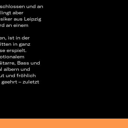
geschlossen und an
lingt aber
siker aus Leipzig
ird an einem
n, ist in der
itten in ganz
e erspielt.
motionalem
itarre, Bass und
l albern und
ut und fröhlich
geehrt – zuletzt