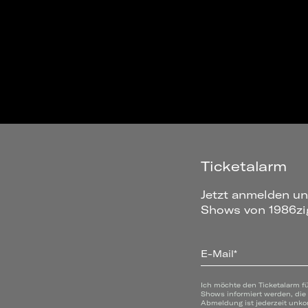
Ticketalarm
Jetzt anmelden un
Shows von 1986zig
E-Mail*
Ich möchte den Ticketalarm f
Shows informiert werden, die
Abmeldung ist jederzeit unko