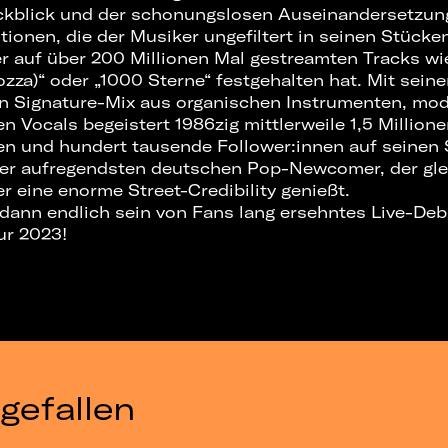
kblick und der schonungslosen Auseinandersetzung
nen, die der Musiker ungefiltert in seinen Stücken
er auf über 200 Millionen Mal gestreamten Tracks wi
ozza)“ oder „1000 Sterne“ festgehalten hat. Mit sein
n Signature-Mix aus organischen Instrumenten, mo
en Vocals begeistert 1986zig mittlerweile 1,5 Million
en und hundert tausende Follower:innen auf seinen 
 der aufregendsten deutschen Pop-Newcomer, der gle
 eine enorme Street-Credibility genießt.
 dann endlich sein von Fans lang ersehntes Live-De
ur 2023!
gefallen