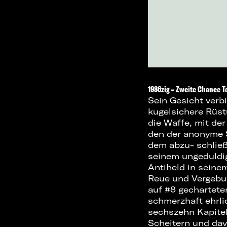
1986zig – Zweite Chance T
Sein Gesicht verb
kugelsichere Rüst
die Waffe, mit der
den der anonyme S
dem abzu- schließ
seinem ungeduldig
Antiheld in seine
Reue und Vergebun
auf #8 gechartete
schmerzhaft ehrl
sechszehn Kapitel
Scheitern und dav