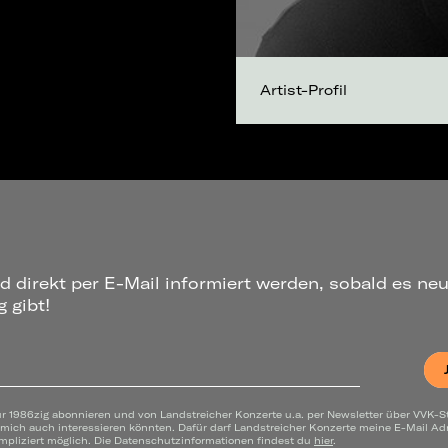
Artist-Profil
d direkt per E-Mail informiert werden, sobald es ne
 gibt!
ür 1986zig abonnieren und von Landstreicher Konzerte u.a. per Newsletter über VVK-S
 mich auch interessieren könnten. Dafür darf Landstreicher Konzerte meine E-Mail A
mpliziert möglich. Die Datenschutzinformationen findest du
hier
.