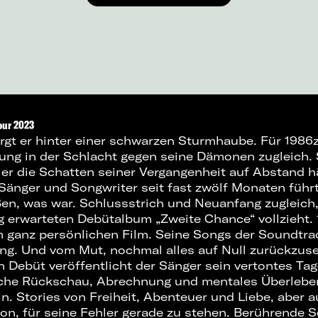
our 2023
irgt er hinter einer schwarzen Sturmhaube. Für 198
ung in der Schlacht gegen seine Dämonen zugleich. 
 er die Schatten seiner Vergangenheit auf Abstand h
änger und Songwriter seit fast zwölf Monaten führt
en, was war. Schlussstrich und Neuanfang zugleich,
 erwarteten Debütalbum „Zweite Chance“ vollzieht. 1
m ganz persönlichen Film. Seine Songs der Soundtr
g. Und vom Mut, nochmal alles auf Null zurückzuse
n Debüt veröffentlicht der Sänger sein vertontes Ta
iche Rückschau, Abrechnung und mentales Überleben
n. Stories von Freiheit, Abenteuer und Liebe, aber 
on, für seine Fehler gerade zu stehen. Berührende 