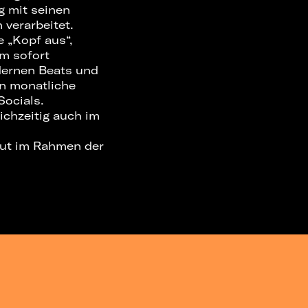
 mit seinen
 verarbeitet.
e „Kopf aus“,
em sofort
dernen Beats und
en monatliche
Socials.
ichzeitig auch im
but im Rahmen der