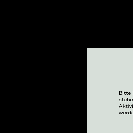
Bitte
stehe
Aktiv
werd