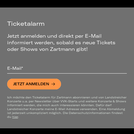
Ticketalarm
Jetzt anmelden und direkt per E-Mail
informiert werden, sobald es neue Tickets
oder Shows von Zartmann gibt!
E-Mail*
JETZT ANMELDEN
Ich möchte den Ticketalarm für Zartmann abonnieren und von Landstreicher
Konzerte u.a. per Newsletter über VVK-Starts und weitere Konzerte & Shows
informiert werden, die mich auch interessieren könnten. Dafür darf
Landstreicher Konzerte meine E-Mail Adresse verwenden. Eine Abmeldung
ist jederzeit unkompliziert möglich. Die Datenschutzinformationen findest
du
hier
.