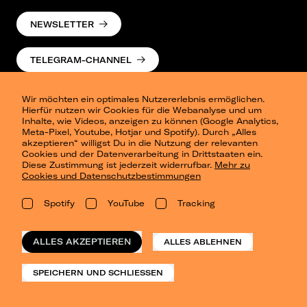
NEWSLETTER
TELEGRAM-CHANNEL
Wir möchten ein optimales Nutzererlebnis ermöglichen.
Hierfür nutzen wir Cookies für die Webanalyse und um
Inhalte, wie Videos, anzeigen zu können (Google Analytics,
Meta-Pixel, Youtube, Hotjar und Spotify). Durch „Alles
akzeptieren“ willigst Du in die Nutzung der relevanten
Cookies und der Datenverarbeitung in Drittstaaten ein.
Presse
Diese Zustimmung ist jederzeit widerrufbar.
Mehr zu
Berlin
Cookies und Datenschutzbestimmungen
Dresden
Leipzig
Spotify
YouTube
Tracking
Konzertsommer Petersberg
Alle Städte
Vergangene Shows
ALLES AKZEPTIEREN
ALLES ABLEHNEN
o_team
Datenschutz
SPEICHERN UND SCHLIESSEN
Impressum