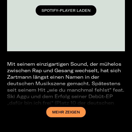
SPOTIFY-PLAYER LADEN
Mit seinem einzigartigen Sound, der mühelos
zwischen Rap und Gesang wechselt, hat sich
Zartmann längst einen Namen in der
deutschen Musikszene gemacht. Spätestens
seit seinem Hit „wie du manchmal fehlst“ feat.
Ski Aggu und dem Erfolg seiner Debüt-EP
„dafür bin ich frei“ (Platz 10 der deutschen
Charts, über 140 Millionen Streams) gilt er als
MEHR ZEIGEN
einer der spannendsten Newcomer des
Landes. Erst kürzlich feierte er mit seiner
Single „Tau mich auf“ nun auch seinen ersten