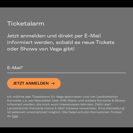
Ticketalarm
Jetzt anmelden und direkt per E-Mail
informiert werden, sobald es neue Tickets
oder Shows von Vega gibt!
E-Mail*
JETZT ANMELDEN
Ich möchte den Ticketalarm für Vega abonnieren und von Landstreicher
Konzerte u.a. per Newsletter über VVK-Starts und weitere Konzerte & Shows
informiert werden, die mich auch interessieren könnten. Dafür darf
Landstreicher Konzerte meine E-Mail Adresse verwenden. Eine Abmeldung
ist jederzeit unkompliziert möglich. Die Datenschutzinformationen findest
du
hier
.