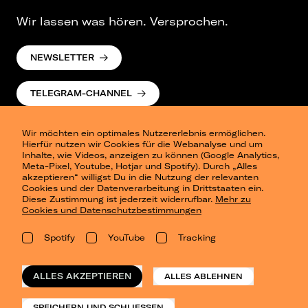
Wir lassen was hören. Versprochen.
NEWSLETTER
TELEGRAM-CHANNEL
Wir möchten ein optimales Nutzererlebnis ermöglichen.
Hierfür nutzen wir Cookies für die Webanalyse und um
Inhalte, wie Videos, anzeigen zu können (Google Analytics,
Meta-Pixel, Youtube, Hotjar und Spotify). Durch „Alles
akzeptieren“ willigst Du in die Nutzung der relevanten
Cookies und der Datenverarbeitung in Drittstaaten ein.
Presse
Diese Zustimmung ist jederzeit widerrufbar.
Mehr zu
Berlin
Cookies und Datenschutzbestimmungen
Dresden
Leipzig
Spotify
YouTube
Tracking
Konzertsommer Petersberg
Alle Städte
Vergangene Shows
ALLES AKZEPTIEREN
ALLES ABLEHNEN
o_team
Datenschutz
SPEICHERN UND SCHLIESSEN