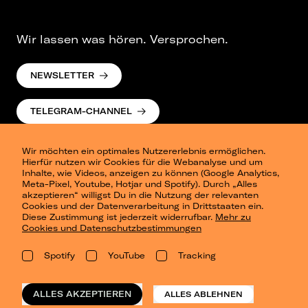
Sa, 02.05.26
Festsaal Kreuzberg, Berlin
Wir lassen was hören. Versprochen.
NEWSLETTER
TELEGRAM-CHANNEL
Wir möchten ein optimales Nutzererlebnis ermöglichen.
Hierfür nutzen wir Cookies für die Webanalyse und um
Inhalte, wie Videos, anzeigen zu können (Google Analytics,
Meta-Pixel, Youtube, Hotjar und Spotify). Durch „Alles
akzeptieren“ willigst Du in die Nutzung der relevanten
Cookies und der Datenverarbeitung in Drittstaaten ein.
Presse
Diese Zustimmung ist jederzeit widerrufbar.
Mehr zu
Berlin
Cookies und Datenschutzbestimmungen
Dresden
Leipzig
Spotify
YouTube
Tracking
Konzertsommer Petersberg
Alle Städte
Vergangene Shows
ALLES AKZEPTIEREN
ALLES ABLEHNEN
o_team