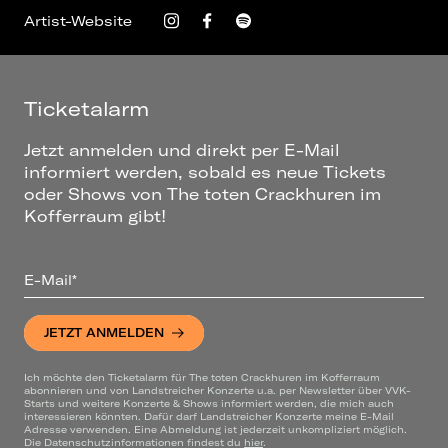
Artist-Website
Ticketalarm
Jetzt anmelden und direkt per E-Mail
informiert werden, sobald es neue Tickets
oder Shows von The toten Crackhuren im
Kofferraum gibt!
E-Mail*
JETZT ANMELDEN
Ich möchte den Ticketalarm für The toten Crackhuren im Kofferraum
abonnieren und von Landstreicher Konzerte u.a. per Newsletter über VVK-
Starts und weitere Konzerte & Shows informiert werden, die mich auch
interessieren könnten. Dafür darf Landstreicher Konzerte meine E-Mail
Adresse verwenden. Eine Abmeldung ist jederzeit unkompliziert möglich.
Die Datenschutzinformationen findest du
hier
.