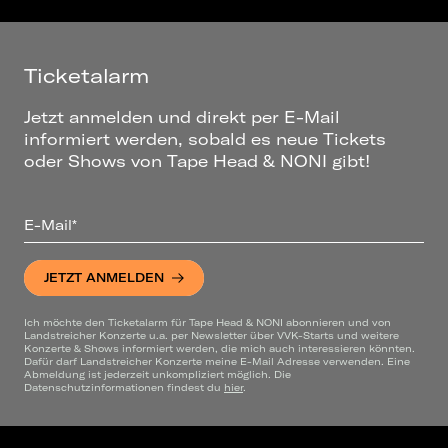
Ticketalarm
Jetzt anmelden und direkt per E-Mail
informiert werden, sobald es neue Tickets
oder Shows von Tape Head & NONI gibt!
E-Mail*
JETZT ANMELDEN
Ich möchte den Ticketalarm für Tape Head & NONI abonnieren und von
Landstreicher Konzerte u.a. per Newsletter über VVK-Starts und weitere
Konzerte & Shows informiert werden, die mich auch interessieren könnten.
Dafür darf Landstreicher Konzerte meine E-Mail Adresse verwenden. Eine
Abmeldung ist jederzeit unkompliziert möglich. Die
Datenschutzinformationen findest du
hier
.