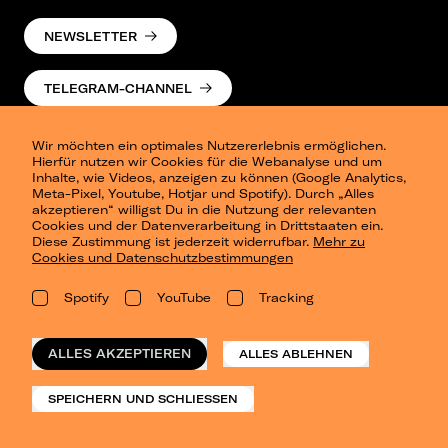
NEWSLETTER
TELEGRAM-CHANNEL
Wir möchten ein optimales Nutzererlebnis ermöglichen.
Hierfür nutzen wir Cookies für die Webanalyse und um
Inhalte, wie Videos, anzeigen zu können (Google Analytics,
Meta-Pixel, Youtube, Hotjar und Spotify). Durch „Alles
akzeptieren“ willigst Du in die Nutzung der relevanten
Cookies und der Datenverarbeitung in Drittstaaten ein.
Presse
Diese Zustimmung ist jederzeit widerrufbar.
Mehr zu
Berlin
Cookies und Datenschutzbestimmungen
Dresden
Leipzig
Spotify
YouTube
Tracking
Konzertsommer Petersberg
Alle Städte
Vergangene Shows
ALLES AKZEPTIEREN
ALLES ABLEHNEN
o_team
Datenschutz
SPEICHERN UND SCHLIESSEN
Impressum