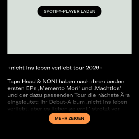
SPOTIFY-PLAYER LADEN
+nicht ins leben verliebt tour 2026+
Tape Head & NONI haben nach ihren beiden
ersten EPs ,Memento Mori‘ und ,Machtlos‘
und der dazu passenden Tour die nächste Ära
eingeleutet: Ihr Debut-Album ,nicht ins leben
verliebt, aber es lieben gelernt.‘ strotzt vor
ehrlicher Emotionalität, unfassbarer Tiefe und
MEHR ZEIGEN
musikalischer Berührung - eine Coming-of-
Age Konzeption für alle Altersstufen im
zeitlosen und eigensinnigen, aber niemals