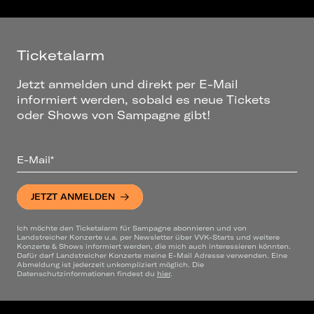
Ticketalarm
Jetzt anmelden und direkt per E-Mail
informiert werden, sobald es neue Tickets
oder Shows von Sampagne gibt!
E-Mail*
JETZT ANMELDEN
Ich möchte den Ticketalarm für Sampagne abonnieren und von
Landstreicher Konzerte u.a. per Newsletter über VVK-Starts und weitere
Konzerte & Shows informiert werden, die mich auch interessieren könnten.
Dafür darf Landstreicher Konzerte meine E-Mail Adresse verwenden. Eine
Abmeldung ist jederzeit unkompliziert möglich. Die
Datenschutzinformationen findest du
hier
.