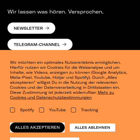
Wir lassen was hören. Versprochen.
NEWSLETTER
TELEGRAM-CHANNEL
Wir möchten ein optimales Nutzererlebnis ermöglichen.
Hierfür nutzen wir Cookies für die Webanalyse und um
Inhalte, wie Videos, anzeigen zu können (Google Analytics,
Meta-Pixel, Youtube, Hotjar und Spotify). Durch „Alles
akzeptieren“ willigst Du in die Nutzung der relevanten
Cookies und der Datenverarbeitung in Drittstaaten ein.
Presse
Diese Zustimmung ist jederzeit widerrufbar.
Mehr zu
Berlin
Cookies und Datenschutzbestimmungen
Dresden
Leipzig
Spotify
YouTube
Tracking
Konzertsommer Petersberg
Alle Städte
Vergangene Shows
ALLES AKZEPTIEREN
ALLES ABLEHNEN
o_team
Datenschutz