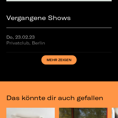
Vergangene Shows
Do, 23.02.23
Privatclub, Berlin
MEHR ZEIGEN
So, 03.12.23
Lido, Berlin
So, 03.11.24
Astra Kulturhaus, Berlin
Das könnte dir auch gefallen
So, 03.11.24
Columbia Theater, Berlin