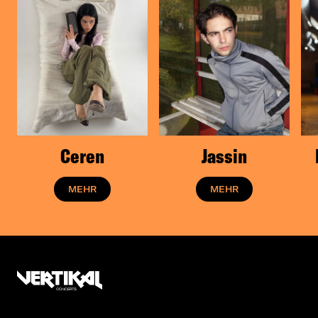
Mi, 04.03.26
WERK 2 - Halle D, Leipzig
Fr, 06.03.26
Huxleys Neue Welt, Berlin
Ceren
Jassin
MEHR
MEHR