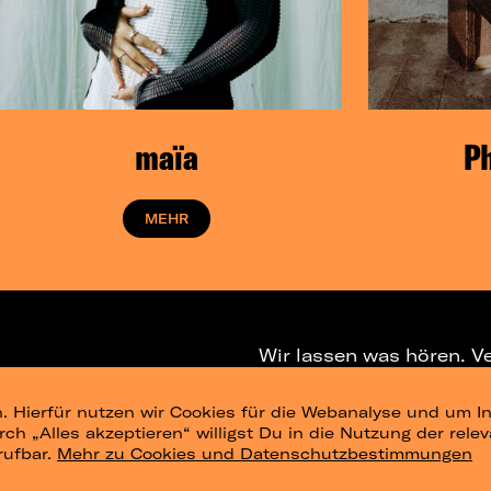
maïa
Ph
MEHR
Wir lassen was hören. V
. Hierfür nutzen wir Cookies für die Webanalyse und um In
NEWSLETTER
T
urch „Alles akzeptieren“ willigst Du in die Nutzung der re
rufbar.
Mehr zu Cookies und Datenschutzbestimmungen