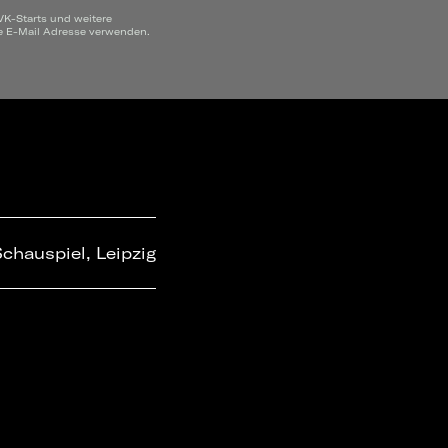
VK-Starts und weitere
ne E-Mail Adresse verwenden.
chauspiel, Leipzig