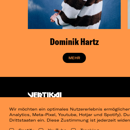
Dominik Hartz
MEHR
Wir möchten ein optimales Nutzererlebnis ermöglichen
Analytics, Meta-Pixel, Youtube, Hotjar und Spotify). D
Drittstaaten ein. Diese Zustimmung ist jederzeit wider