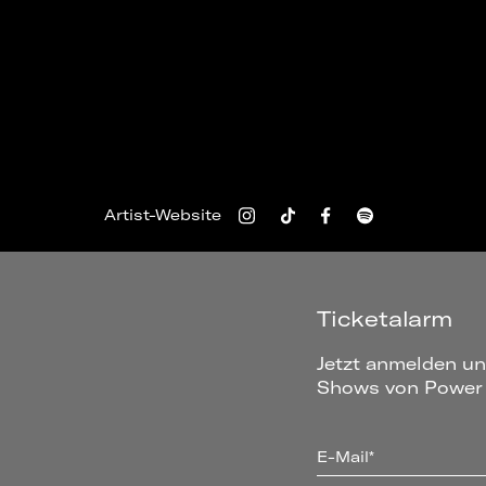
Artist-Website
Ticketalarm
Jetzt anmelden un
Shows von Power 
E-Mail*