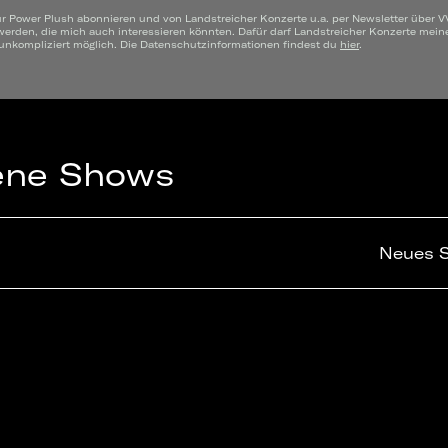
ür Power Plush abonnieren und von Landstreicher Konzerte u.a. per Newsletter über V
werden, die mich auch interessieren könnten. Dafür darf Landstreicher Konzerte mei
 unkompliziert möglich. Die Datenschutzinformationen findest du
hier
.
ene Shows
Neues S