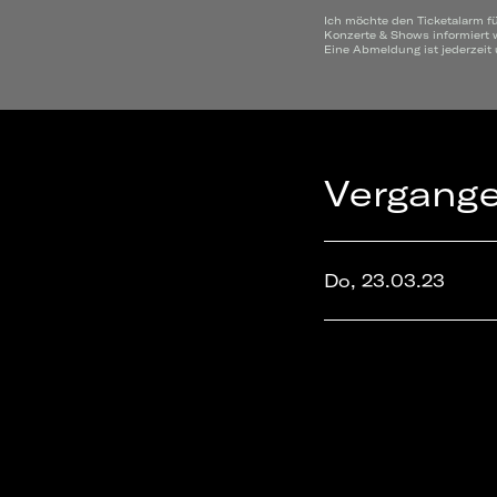
Ich möchte den Ticketalarm f
Konzerte & Shows informiert 
Eine Abmeldung ist jederzeit
Vergang
Do, 23.03.23