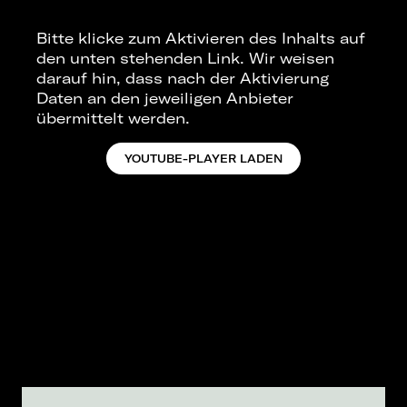
fndet ihren Sound in modern gedachtem Indie
mit nostalgischen Springsteen Anleihen, Folk
Bitte klicke zum Aktivieren des Inhalts auf
und bedroom pop Astehtik. Ihre
den unten stehenden Link. Wir weisen
künstlerischen Wurzeln sieht Philine in
darauf hin, dass nach der Aktivierung
klassisch reduziert besetzter
Daten an den jeweiligen Anbieter
Singer/Songwritermusik. In ihrem Repertoire
übermittelt werden.
jedoch gehen melancholische Indierock
Gitarren Hand in Hand mit organischen
YOUTUBE-PLAYER LADEN
Klavierparts, treibende Schlagzeug Beats mit
zerbrechlicher Akustikgitarre. Trotz der
Gegensätze, stehen sich die
unterschiedlichen Facetten in nichts nach
und finden einen berechtigten Platz auf
Philine Sonny's Debüt EP „Lose Yourself“.