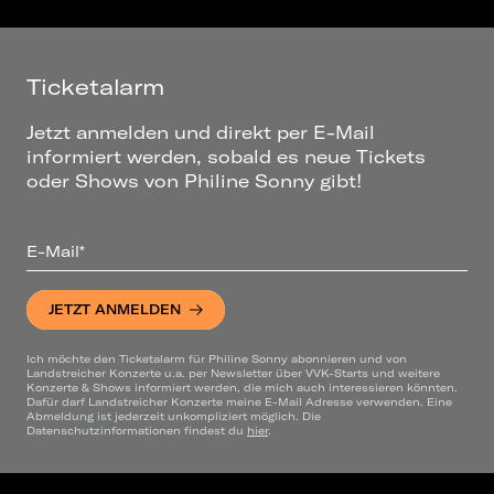
Ticketalarm
Jetzt anmelden und direkt per E-Mail
informiert werden, sobald es neue Tickets
oder Shows von Philine Sonny gibt!
E-Mail*
JETZT ANMELDEN
Ich möchte den Ticketalarm für Philine Sonny abonnieren und von
Landstreicher Konzerte u.a. per Newsletter über VVK-Starts und weitere
Konzerte & Shows informiert werden, die mich auch interessieren könnten.
Dafür darf Landstreicher Konzerte meine E-Mail Adresse verwenden. Eine
Abmeldung ist jederzeit unkompliziert möglich. Die
Datenschutzinformationen findest du
hier
.