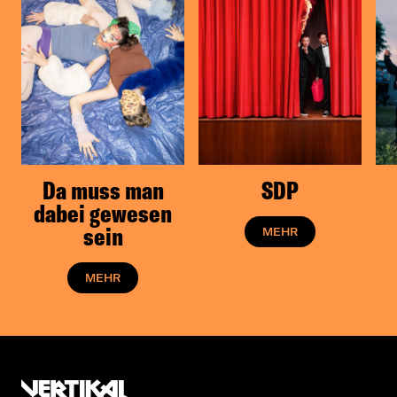
Da muss man
SDP
dabei gewesen
sein
MEHR
MEHR