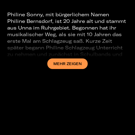
Philine Sonny, mit bürgerlichem Namen
Philine Bernsdorf, ist 20 Jahre alt und stammt
aus Unna im Ruhrgebiet. Begonnen hat ihr
musikalischer Weg, als sie mit 10 Jahren das
erste Mal am Schlagzeug saß. Kurze Zeit
später begann Philine Schlagzeug Unterricht
zu nehmen und zunächst in Schulbands und
dem Schulchor Musik zu machen. Innerhalb
MEHR ZEIGEN
der nächsten 7 Jahre brachte sie sich selbst
das Gitarre-, Bass- und Klavierspielen bei,
nahm Gesangsunterricht und begann Songs
zu schreiben. Auch das Interesse an
Musikproduktion wuchs und wurde nach dem
Abitur zu einem immer größeren Bestandteil
ihrer künstlerischen Identität. Anfang 2019
verstärkt sich ihr Bestreben diese Tätigkeit
auch als Beruf auszuüben und sie beginnt
ihren Songwriting und Produktionsprozess
mehr und mehr zu professionalisieren. Sie