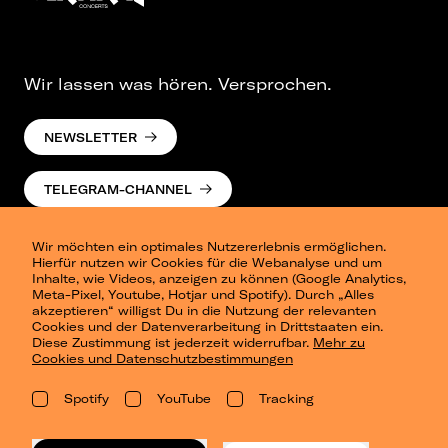
Wir lassen was hören. Versprochen.
NEWSLETTER
TELEGRAM-CHANNEL
Wir möchten ein optimales Nutzererlebnis ermöglichen.
Hierfür nutzen wir Cookies für die Webanalyse und um
Inhalte, wie Videos, anzeigen zu können (Google Analytics,
Meta-Pixel, Youtube, Hotjar und Spotify). Durch „Alles
akzeptieren“ willigst Du in die Nutzung der relevanten
Cookies und der Datenverarbeitung in Drittstaaten ein.
Presse
Diese Zustimmung ist jederzeit widerrufbar.
Mehr zu
Berlin
Cookies und Datenschutzbestimmungen
Dresden
Leipzig
Spotify
YouTube
Tracking
Konzertsommer Petersberg
Alle Städte
Vergangene Shows