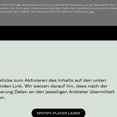
r Paul Gerlinger abonnieren und von Landstreicher Konzerte u.a. per Newsletter über
werden, die mich auch interessieren könnten. Dafür darf Landstreicher Konzerte mei
 unkompliziert möglich. Die Datenschutzinformationen findest du
hier
.
 klicke zum Aktivieren des Inhalts auf den unten
nden Link. Wir weisen darauf hin, dass nach der
ierung Daten an den jeweiligen Anbieter übermittelt
en.
SPOTIFY-PLAYER LADEN