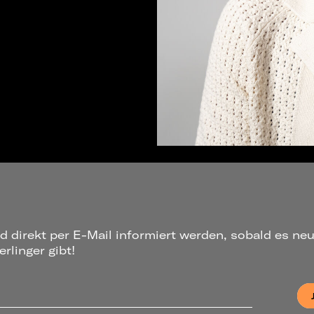
d direkt per E-Mail informiert werden, sobald es ne
rlinger gibt!