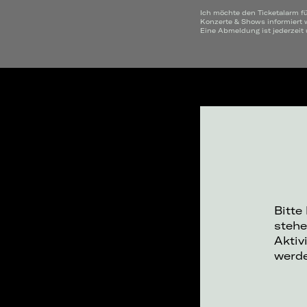
Ich möchte den Ticketalarm fü
Konzerte & Shows informiert 
Eine Abmeldung ist jederzeit
Bitte
stehe
Aktiv
werd