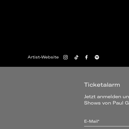
Artist-Website
Ticketalarm
Jetzt anmelden un
Shows von Paul Ge
E-Mail*