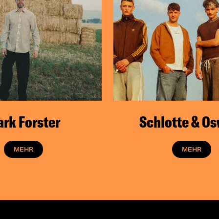
rk Forster
Schlotte & O
MEHR
MEHR