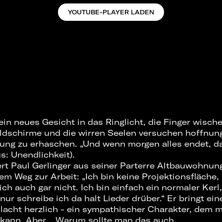
YOUTUBE-PLAYER LADEN
ein neues Gesicht in das Ringlicht, die Finger wisch
Bildschirme und die wirren Seelen versuchen hoffnung
gung zu erhaschen. „Und wenn morgen alles endet, d
s: Unendlichkeit).
pert Paul Gerlinger aus seiner Parterre Altbauwohnu
 Weg zur Arbeit: „Ich bin keine Projektionsfläche, 
ich auch gar nicht. Ich bin einfach ein normaler Kerl
ur schreibe ich da halt Lieder drüber.“ Er bringt ei
acht herzlich - ein sympathischer Charakter, dem m
kann. Aber... Warum sollte man das auch.