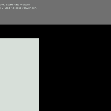
 VVK-Starts und weitere
ne E-Mail Adresse verwenden.