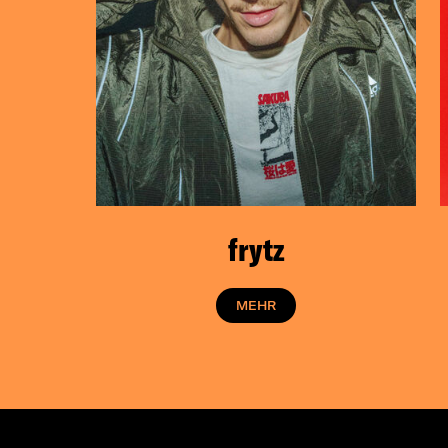
frytz
MEHR